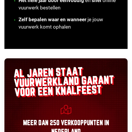
Het hele jaar door eenvoudig
en
snel
online
vuurwerk bestellen
Zelf bepalen waar en wanneer
je jouw
vuurwerk komt ophalen
AL JAREN STAAT
GARANT
VUURWERKLAND
VOOR EEN KNALFEEST
MEER DAN
250 VERKOOPPUNTEN
IN