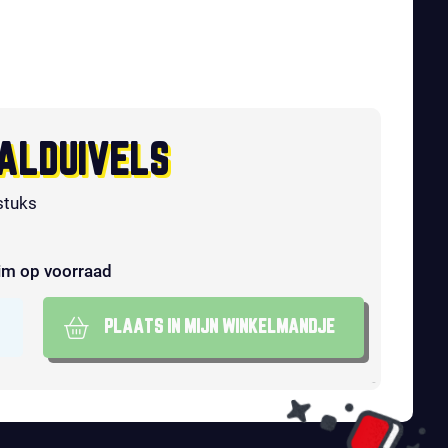
ALDUIVELS
stuks
im op voorraad
PLAATS IN MIJN WINKELMANDJE