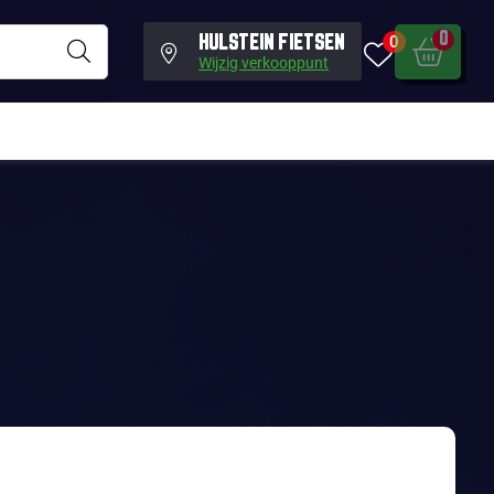
0
0
HULSTEIN FIETSEN
Wijzig verkooppunt