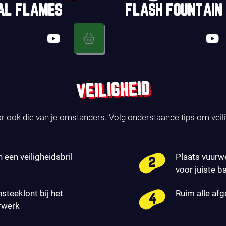
AL FLAMES
FLASH FOUNTAIN
VEILIGHEID
ar ook die van je omstanders. Volg onderstaande tips om veil
n een veiligheidsbril
Plaats vuurw
voor juiste b
nsteeklont bij het
Ruim alle af
rwerk