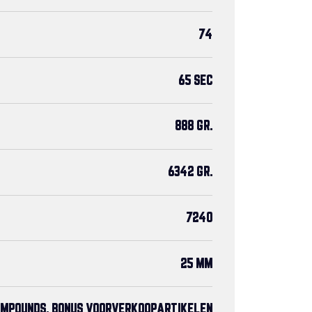
74
65 SEC
888 GR.
6342 GR.
7240
25 MM
MPOUNDS, BONUS VOORVERKOOPARTIKELEN