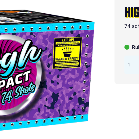
HI
74 sc
Ru