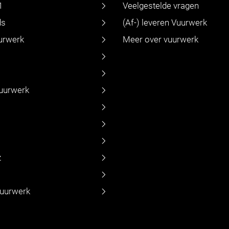
1
Veelgestelde vragen
ds
(Af-) leveren Vuurwerk
urwerk
Meer over vuurwerk
vuurwerk
z
vuurwerk