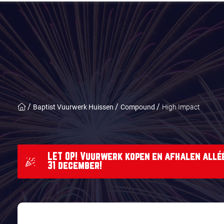
Baptist Vuurwerk Huissen
Compound
High Impact
LET OP! Vuurwerk kopen en afhalen alléé
31 december!