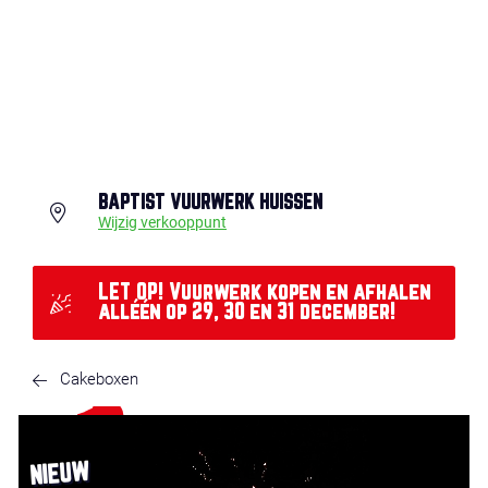
BAPTIST VUURWERK HUISSEN
Wijzig verkooppunt
LET OP! Vuurwerk kopen en afhalen
alléén op 29, 30 en 31 december!
Cakeboxen
NIEUW