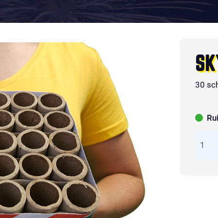
SK
30 sc
Ru