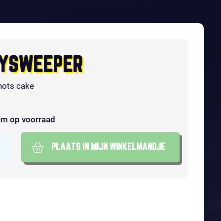
YSWEEPER
hots cake
im op voorraad
PLAATS IN MIJN WINKELMANDJE