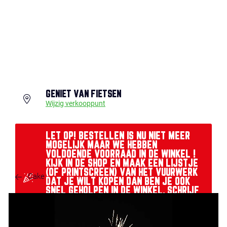
GENIET VAN FIETSEN
Wijzig verkooppunt
LET OP! BESTELLEN IS NU NIET MEER
MOGELIJK MAAR WE HEBBEN
VOLDOENDE VOORRAAD IN DE WINKEL !
KIJK IN DE SHOP EN MAAK EEN LIJSTJE
(OF PRINTSCREEN) VAN HET VUURWERK
Cake
DAT JE WILT KOPEN DAN BEN JE OOK
SNEL GEHOLPEN IN DE WINKEL. SCHRIJF
ARTIKELNR EN ARTIKELNAAM OP MET
HET AANTAL.....EEN OLIEBOL EN WAT
LEKKERS VOOR DE KIDS LIGT KLAAR !!