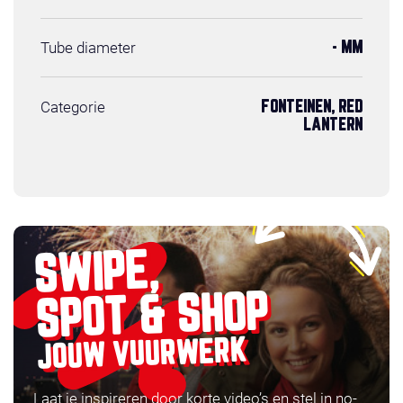
Tube diameter
- MM
Categorie
FONTEINEN, RED
LANTERN
SWIPE,
SPOT & SHOP
JOUW VUURWERK
Laat je inspireren door korte video’s en stel in no-