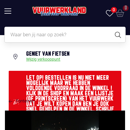
0
0
GENIET VAN FIETSEN
Wijzig verkooppunt
LET OP! BESTELLEN IS NU NIET MEER
MOGELIJK MAAR WE HEBBEN
VOLDOENDE VOORRAAD IN DE WINKEL !
KIJK IN DE SHOP EN MAAK EEN LIJSTJE
(OF PRINTSCREEN) VAN HET VUURWERK
Fonteinen
DAT JE WILT KOPEN DAN BEN JE OOK
SNEL GEHOLPEN IN DE WINKEL. SCHRIJF
ARTIKELNR EN ARTIKELNAAM OP MET
HET AANTAL.....EEN OLIEBOL EN WAT
LEKKERS VOOR DE KIDS LIGT KLAAR !!