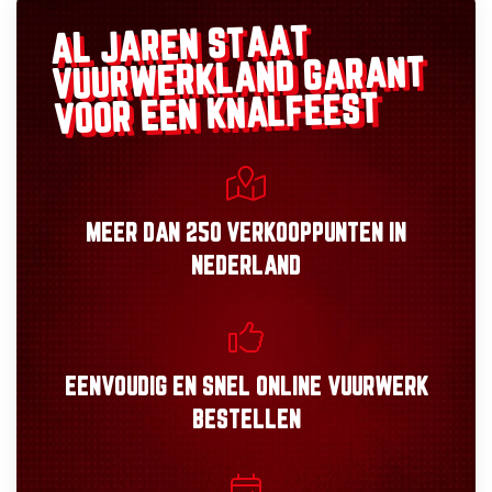
AL JAREN STAAT
GARANT
VUURWERKLAND
VOOR EEN KNALFEEST
MEER DAN
250 VERKOOPPUNTEN
IN
NEDERLAND
EENVOUDIG
EN
SNEL
ONLINE VUURWERK
BESTELLEN