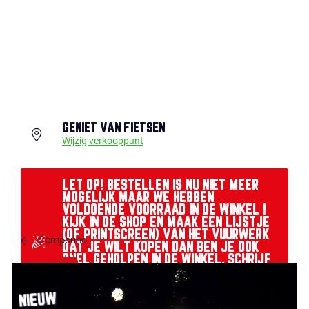
GENIET VAN FIETSEN
Wijzig verkooppunt
LET OP! BESTELLEN IS NU NIET MEER
MOGELIJK MAAR WE HEBBEN
VOLDOENDE VOORRAAD IN DE WINKEL !
KIJK IN DE SHOP EN MAAK EEN LIJSTJE
(OF PRINTSCREEN) VAN HET VUURWERK
Compound
DAT JE WILT KOPEN DAN BEN JE OOK
SNEL GEHOLPEN IN DE WINKEL. SCHRIJF
ARTIKELNR EN ARTIKELNAAM OP MET
HET AANTAL.....EEN OLIEBOL EN WAT
LEKKERS VOOR DE KIDS LIGT KLAAR !!
NIEUW