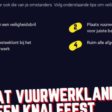
ar ook die van je omstanders. Volg onderstaande tips om veil
n een veiligheidsbril
Plaats vuurw
voor juiste b
nsteeklont bij het
Ruim alle af
rwerk
AT VUURWERKLAN