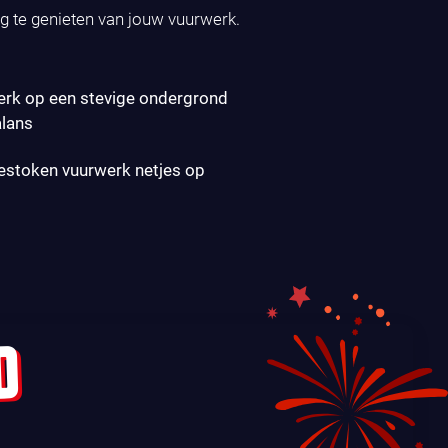
ig te genieten van jouw vuurwerk.
erk op een stevige ondergrond
alans
gestoken vuurwerk netjes op
D