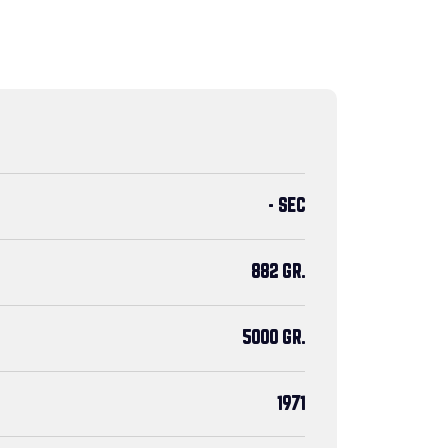
- SEC
882 GR.
5000 GR.
1971