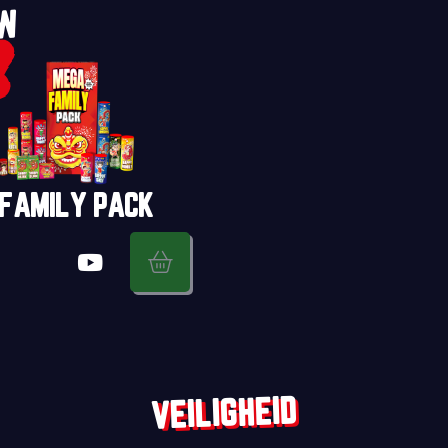
UW
FAMILY PACK
VEILIGHEID