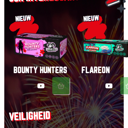
NIEUW
NIEUW
BOUNTY HUNTERS
FLAREON
VEILIGHEID