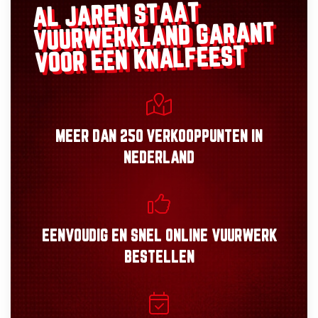
AL JAREN STAAT
GARANT
VUURWERKLAND
VOOR EEN KNALFEEST
MEER DAN
250 VERKOOPPUNTEN
IN
NEDERLAND
EENVOUDIG
EN
SNEL
ONLINE VUURWERK
BESTELLEN