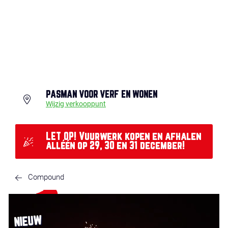
PASMAN VOOR VERF EN WONEN
Wijzig verkooppunt
LET OP! Vuurwerk kopen en afhalen
alléén op 29, 30 en 31 december!
Compound
NIEUW