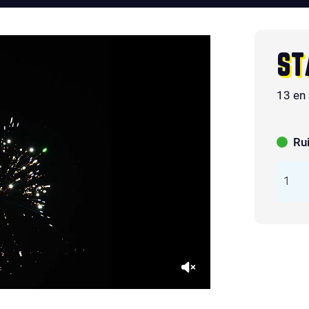
ST
13 en
Ru