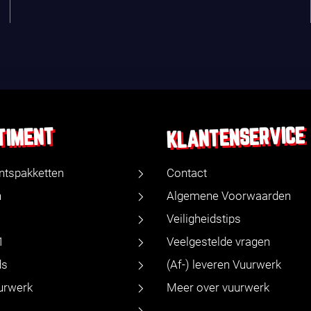
KLANTENSERVICE
TIMENT
ntspakketten
Contact
n
Algemene Voorwaarden
Veiligheidstips
1
Veelgestelde vragen
ds
(Af-) leveren Vuurwerk
urwerk
Meer over vuurwerk