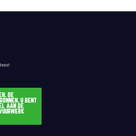
 Beast
N. DE
GONNEN. U BENT
EL AAN DE
 VUURWERK