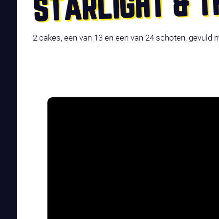
STARLIGHT & T
2 cakes, een van 13 en een van 24 schoten, gevuld 