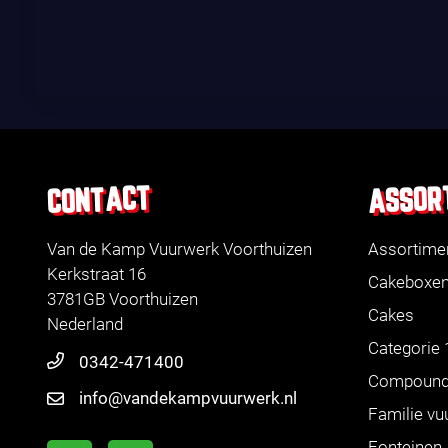
ASSOR
CONTACT
Van de Kamp Vuurwerk Voorthuizen
Assortime
Kerkstraat 16
Cakeboxe
3781GB Voorthuizen
Cakes
Nederland
Categorie 
0342-471400
Compoun
info@vandekampvuurwerk.nl
Familie vu
Fonteinen