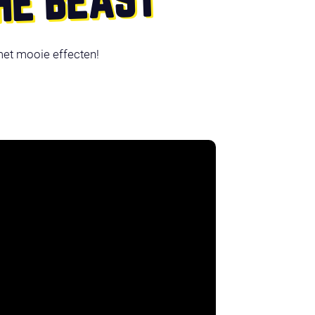
HE BEAST
met mooie effecten!