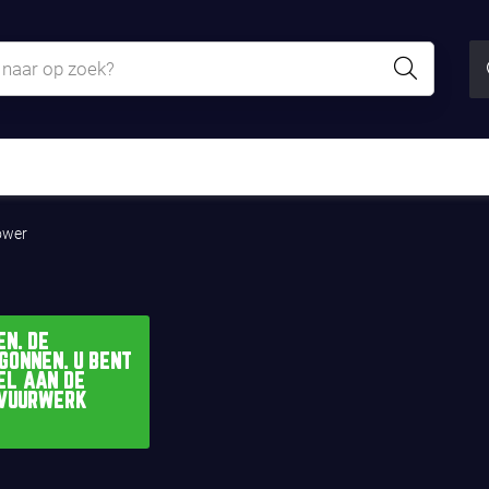
ower
N. DE
GONNEN. U BENT
EL AAN DE
 VUURWERK