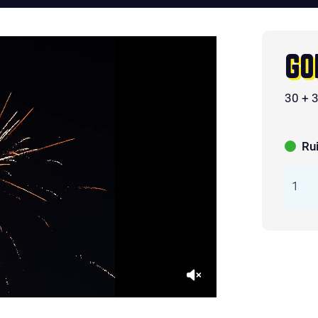
GO
30 + 
Ru