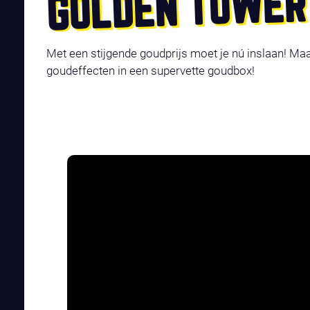
GOLDEN TOWER
Met een stijgende goudprijs moet je nú inslaan! Maa
goudeffecten in een supervette goudbox!