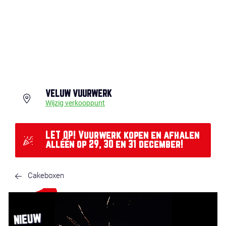
VELUW VUURWERK
Wijzig verkooppunt
LET OP! Vuurwerk kopen en afhalen
alléén op 29, 30 en 31 december!
Cakeboxen
NIEUW