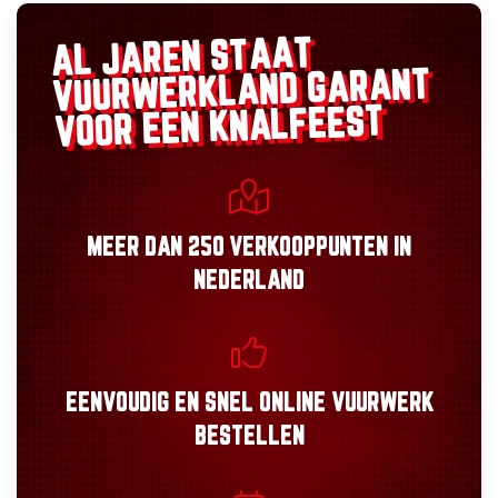
AL JAREN STAAT
GARANT
VUURWERKLAND
VOOR EEN KNALFEEST
MEER DAN
250 VERKOOPPUNTEN
IN
NEDERLAND
EENVOUDIG
EN
SNEL
ONLINE VUURWERK
BESTELLEN