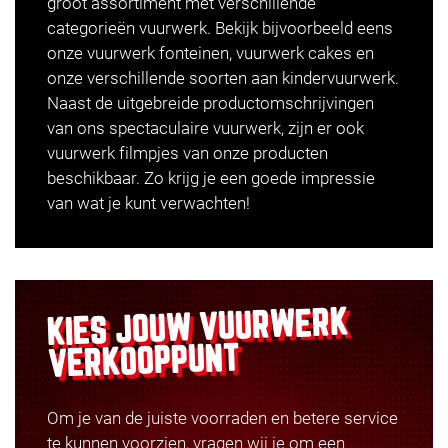
groot assortiment met verschillende
categorieën vuurwerk. Bekijk bijvoorbeeld eens
onze
vuurwerk fonteinen
,
vuurwerk cakes
en
onze verschillende soorten aan
kindervuurwerk
.
Naast de uitgebreide productomschrijvingen
van ons spectaculaire vuurwerk, zijn er ook
vuurwerk filmpjes
van onze producten
beschikbaar. Zo krijg je een goede impressie
van wat je kunt verwachten!
VUURWERK
KIES JOUW
VERKOOPPUNT
Om je van de juiste voorraden en betere service
te kunnen voorzien, vragen wij je om een