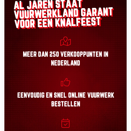
AL JAREN STAAT
GARANT
VUURWERKLAND
VOOR EEN KNALFEEST
MEER DAN
250 VERKOOPPUNTEN
IN
NEDERLAND
EENVOUDIG
EN
SNEL
ONLINE VUURWERK
BESTELLEN