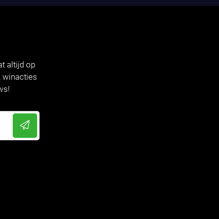
t altijd op
 winacties
ws!