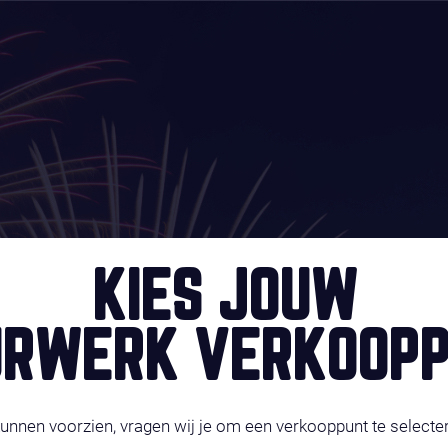
KIES JOUW
RWERK VERKOOPP
kunnen voorzien, vragen wij je om een verkooppunt te selecte