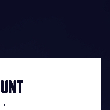
UNT
ren.