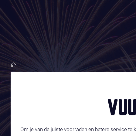
VUU
Om je van de juiste voorraden en betere service te 