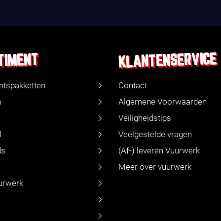
KLANTENSERVICE
TIMENT
ntspakketten
Contact
n
Algemene Voorwaarden
Veiligheidstips
1
Veelgestelde vragen
ds
(Af-) leveren Vuurwerk
Meer over vuurwerk
urwerk