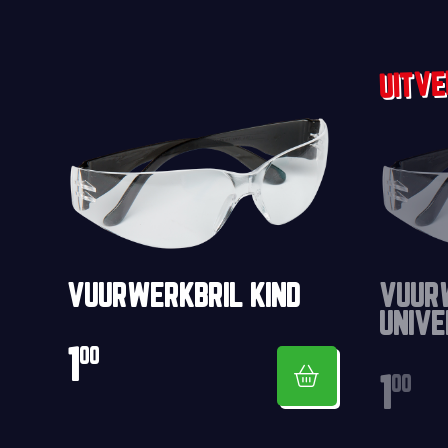
VUURWERKBRIL KIND
VUUR
UNIVE
1
00
1
00