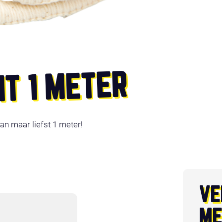
NT 1 METER
an maar liefst 1 meter!
VE
ME