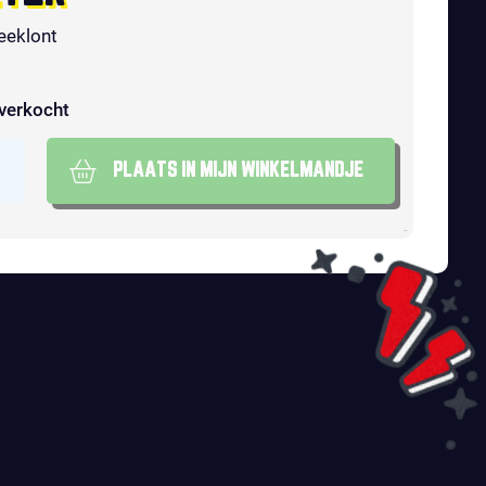
eeklont
tverkocht
PLAATS IN MIJN WINKELMANDJE