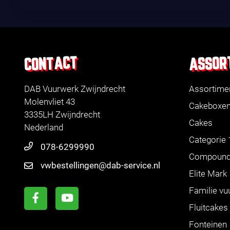
ASSOR
CONTACT
DAB Vuurwerk Zwijndrecht
Assortime
Molenvliet 43
Cakeboxe
3335LH Zwijndrecht
Cakes
Nederland
Categorie 
078-6299990
Compoun
vwbestellingen@dab-service.nl
Elite Mark
Familie vu
Fluitcakes
Fonteinen