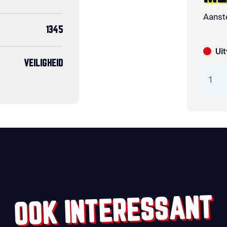
Aanst
1345
Ui
VEILIGHEID
OOK INTERESSANT