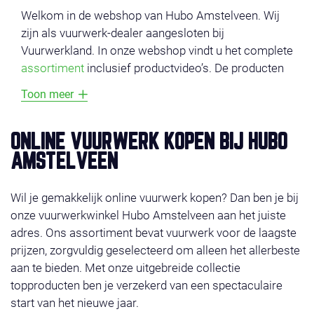
Welkom in de webshop van Hubo Amstelveen. Wij
zijn als vuurwerk-dealer aangesloten bij
Vuurwerkland. In onze webshop vindt u het complete
assortiment
inclusief productvideo’s. De producten
zijn onderverdeeld in verschillende categorieën,
Toon meer
zoals
voordeel vuurwerk
,
compounds
,
cakes
,
fonteinen
en
veiligheid
. Vermijd lange wachtrijen en
bestel uw vuurwerk online en profiteer van super-
ONLINE VUURWERK KOPEN BIJ HUBO
acties en gratis vuurwerk. Het vuurwerk ligt klaar op
AMSTELVEEN
de door u gekozen afhaaldag 29, 30 of 31 december
2025. Wilt u liever bestellen in de winkel, check dan
Wil je gemakkelijk online vuurwerk kopen? Dan ben je bij
even de
contact
pagina. Wij wensen u veel shop
onze vuurwerkwinkel Hubo Amstelveen aan het juiste
plezier!
adres. Ons assortiment bevat vuurwerk voor de laagste
prijzen, zorgvuldig geselecteerd om alleen het allerbeste
aan te bieden. Met onze uitgebreide collectie
topproducten ben je verzekerd van een spectaculaire
start van het nieuwe jaar.