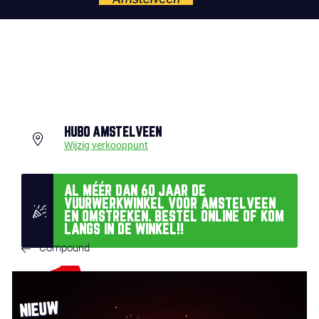
HUBO AMSTELVEEN
Wijzig verkooppunt
AL MÉÉR DAN 60 JAAR DE
VUURWERKWINKEL VOOR AMSTELVEEN
EN OMSTREKEN. BESTEL ONLINE OF KOM
LANGS IN DE WINKEL!!
Compound
NIEUW