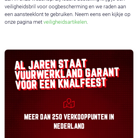
veiligheidsbril voor oogbescherming en we raden aan
een aansteeklont te gebruiken. Neem eens een kijkje op
onze pagina met
veiligheidsartikelen
.
AL JAREN STAAT
GARANT
VUURWERKLAND
VOOR EEN KNALFEEST
MEER DAN
250 VERKOOPPUNTEN
IN
NEDERLAND