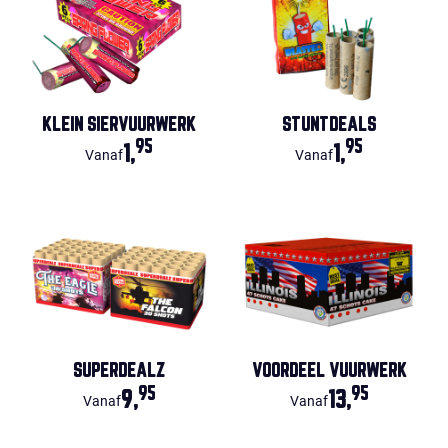
KLEIN SIERVUURWERK
STUNTDEALS
95
95
1,
1,
Vanaf
Vanaf
SUPERDEALZ
VOORDEEL VUURWERK
95
95
9,
13,
Vanaf
Vanaf