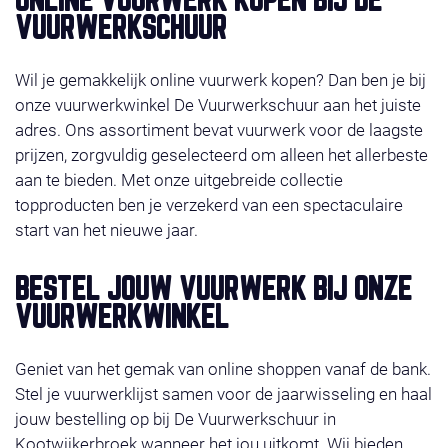
ONLINE VUURWERK KOPEN BIJ DE
van acties en gratis vuurwerk. Het vuurwerk ligt klaar
VUURWERKSCHUUR
op de door u gekozen afhaaldag 29, 30 of 31
december 2025. Voor vragen kunt u ons bellen of
Wil je gemakkelijk online vuurwerk kopen? Dan ben je bij
mailen. Wij wensen u veel shop plezier! Met
onze vuurwerkwinkel De Vuurwerkschuur aan het juiste
vriendelijke groet, Team De Vuurwerkschuur
adres. Ons assortiment bevat vuurwerk voor de laagste
prijzen, zorgvuldig geselecteerd om alleen het allerbeste
aan te bieden. Met onze uitgebreide collectie
topproducten ben je verzekerd van een spectaculaire
start van het nieuwe jaar.
BESTEL JOUW VUURWERK BIJ ONZE
VUURWERKWINKEL
Geniet van het gemak van online shoppen vanaf de bank.
Stel je vuurwerklijst samen voor de jaarwisseling en haal
jouw bestelling op bij De Vuurwerkschuur in
Kootwijkerbroek wanneer het jou uitkomt. Wij bieden