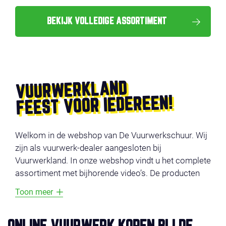
BEKIJK VOLLEDIGE ASSORTIMENT
VUURWERKLAND
FEEST VOOR IEDEREEN!
Welkom in de webshop van De Vuurwerkschuur. Wij
zijn als vuurwerk-dealer aangesloten bij
Vuurwerkland. In onze webshop vindt u het complete
assortiment met bijhorende video’s. De producten
zijn onderverdeeld in verschillende categorieën
Toon meer
zoals: voordeel vuurwerk, compounds, cakes,
fonteinen en veiligheid. Vermijd lange wachtrijen en
bestel uw vuurwerk online. Bovendien profiteert u