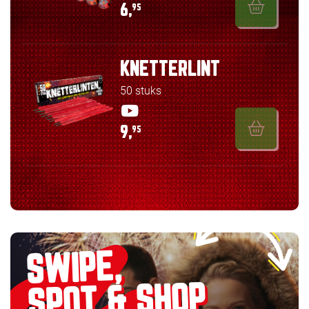
6,
95
KNETTERLINT
50 stuks
9,
95
SWIPE,
SPOT & SHOP