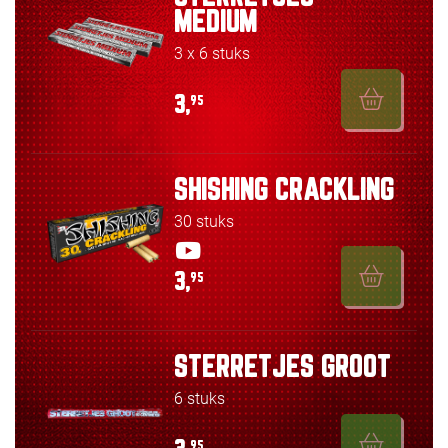
MEDIUM
3 x 6 stuks
3,
95
SHISHING CRACKLING
30 stuks
3,
95
STERRETJES GROOT
6 stuks
95