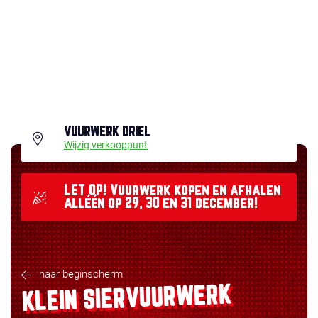
VUURWERK DRIEL
Wijzig verkooppunt
LET OP! Vuurwerk kopen en afhalen
alléén op 29, 30 en 31 december!
naar beginscherm
KLEIN SIERVUURWERK