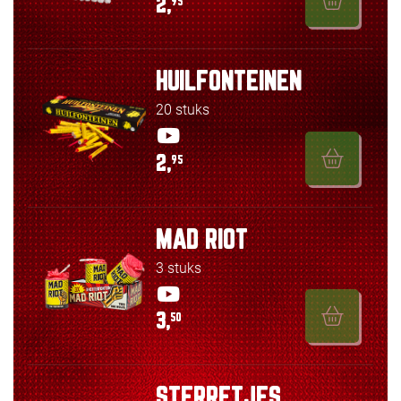
2,
95
HUILFONTEINEN
20 stuks
2,
95
MAD RIOT
3 stuks
3,
50
STERRETJES