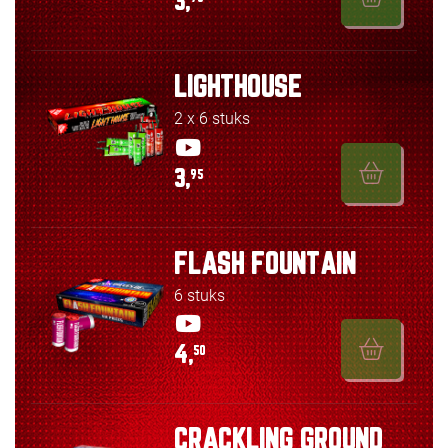
3,
LIGHTHOUSE
2 x 6 stuks
3,
95
FLASH FOUNTAIN
6 stuks
4,
50
CRACKLING GROUND