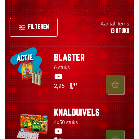
Aantal items
FILTEREN
13 STUKS
BLASTER
ACTIE
6 stuks
2,95
1,
95
KNALDUIVELS
4x50 stuks