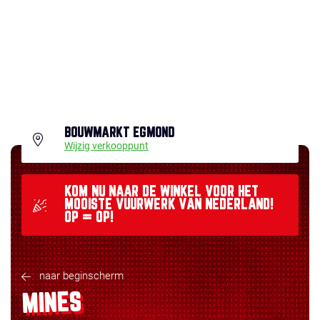
BOUWMARKT EGMOND
Wijzig verkooppunt
KOM NU NAAR DE WINKEL VOOR HET
MOOISTE VUURWERK VAN NEDERLAND!
OP = OP!
naar beginscherm
MINES