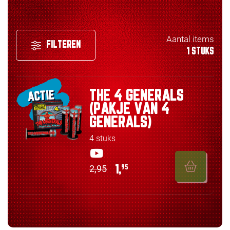
Aantal items
FILTEREN
1 STUKS
THE 4 GENERALS
ACTIE
(PAKJE VAN 4
GENERALS)
4 stuks
2,95
1,
95