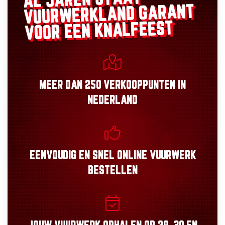
AL JAREN STAAT
GARANT
VUURWERKLAND
VOOR EEN KNALFEEST
MEER DAN
250 VERKOOPPUNTEN
IN
NEDERLAND
EENVOUDIG
EN
SNEL
ONLINE VUURWERK
BESTELLEN