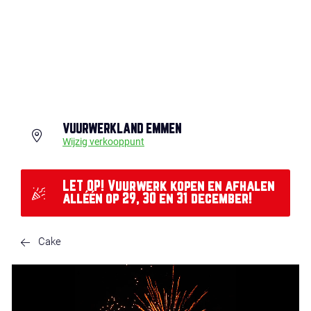
VUURWERKLAND EMMEN
Wijzig verkooppunt
LET OP! Vuurwerk kopen en afhalen
alléén op 29, 30 en 31 december!
Cake