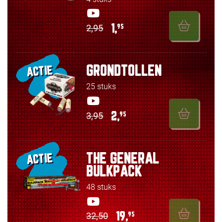
2,95
1,
95
GRONDTOLLEN
ACTIE
25 stuks
3,95
2,
95
THE GENERAL
ACTIE
BULKPACK
48 stuks
32,50
19,
95