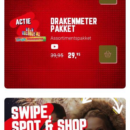
DRAKENMETER
ACTIE
PAKKET
Assortimentspakket
39,95
29,
95
SWIPE,
SPOT & SHOP