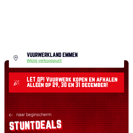
VUURWERKLAND EMMEN
Wijzig verkooppunt
LET OP! Vuurwerk kopen en afhalen
alléén op 29, 30 en 31 december!
naar beginscherm
STUNTDEALS