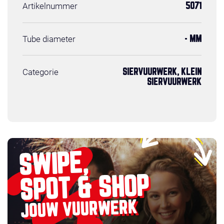
Artikelnummer
5071
Tube diameter
- MM
Categorie
SIERVUURWERK, KLEIN
SIERVUURWERK
SWIPE,
SPOT & SHOP
JOUW VUURWERK