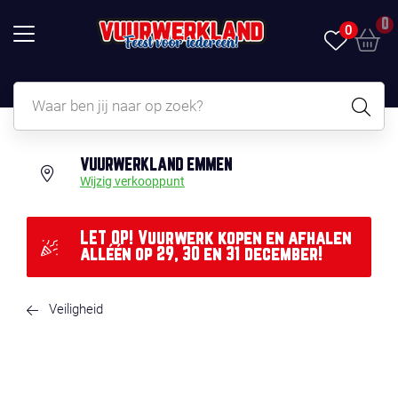
0
0
VUURWERKLAND EMMEN
Wijzig verkooppunt
LET OP! Vuurwerk kopen en afhalen
alléén op 29, 30 en 31 december!
Veiligheid