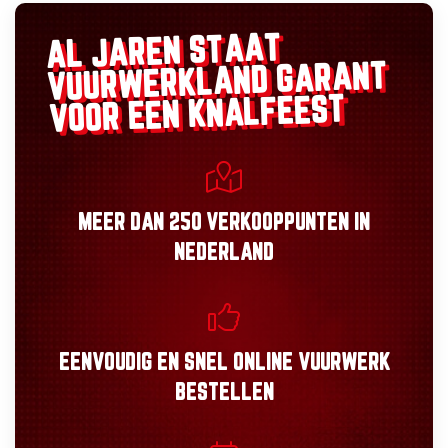
AL JAREN STAAT
GARANT
VUURWERKLAND
VOOR EEN KNALFEEST
MEER DAN
250 VERKOOPPUNTEN
IN
NEDERLAND
EENVOUDIG
EN
SNEL
ONLINE VUURWERK
BESTELLEN