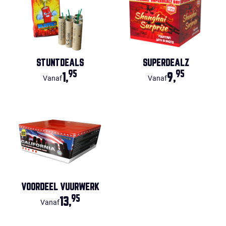
STUNTDEALS
SUPERDEALZ
95
95
1,
9,
Vanaf
Vanaf
VOORDEEL VUURWERK
95
13,
Vanaf