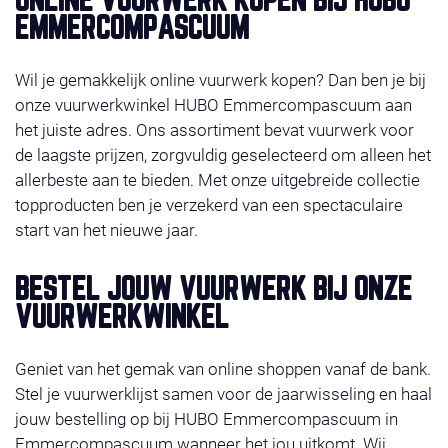
ONLINE VUURWERK KOPEN BIJ HUBO
profiteer van super-acties en gratis vuurwerk. Het
EMMERCOMPASCUUM
vuurwerk ligt klaar op de door u gekozen afhaaldag
29, 30 of 31 december 2025. Wilt u liever bestellen in
Wil je gemakkelijk online vuurwerk kopen? Dan ben je bij
de winkel, check dan even onze
contact
.Wij wensen
onze vuurwerkwinkel HUBO Emmercompascuum aan
u veel shop plezier!
het juiste adres. Ons assortiment bevat vuurwerk voor
de laagste prijzen, zorgvuldig geselecteerd om alleen het
allerbeste aan te bieden. Met onze uitgebreide collectie
topproducten ben je verzekerd van een spectaculaire
start van het nieuwe jaar.
BESTEL JOUW VUURWERK BIJ ONZE
VUURWERKWINKEL
Geniet van het gemak van online shoppen vanaf de bank.
Stel je vuurwerklijst samen voor de jaarwisseling en haal
jouw bestelling op bij HUBO Emmercompascuum in
Emmercompascuum wanneer het jou uitkomt. Wij