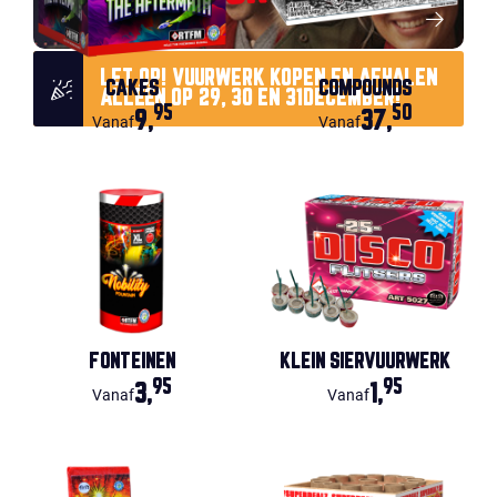
LET OP! VUURWERK KOPEN EN AFHALEN
CAKES
COMPOUNDS
ALLÉÉN OP 29, 30 EN 31DECEMBER!
95
50
9,
37,
Vanaf
Vanaf
FONTEINEN
KLEIN SIERVUURWERK
95
95
3,
1,
Vanaf
Vanaf