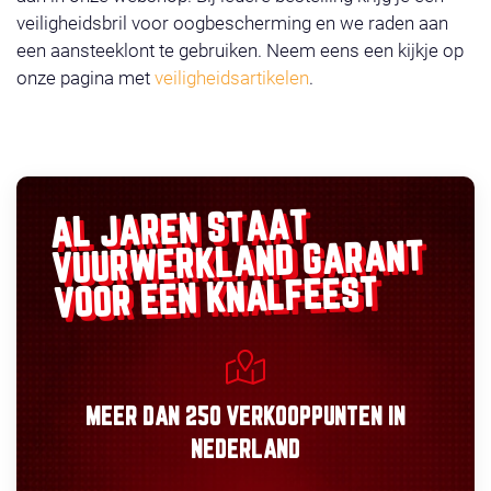
veiligheidsbril voor oogbescherming en we raden aan
een aansteeklont te gebruiken. Neem eens een kijkje op
onze pagina met
veiligheidsartikelen
.
AL JAREN STAAT
GARANT
VUURWERKLAND
VOOR EEN KNALFEEST
MEER DAN
250 VERKOOPPUNTEN
IN
NEDERLAND