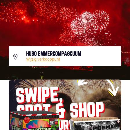
HUBO EMMERCOMPASCUUM
Wijzig verkooppunt
SWIPE,
SPOT & SHOP
JOUW VUURWERK