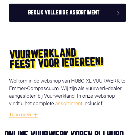
BEKIJK VOLLEDIGE ASSORTIMENT
VUURWERKLAND
FEEST VOOR IEDEREEN!
Welkom in de webshop van HUBO XL VUURWERK te
Emmer-Compascuum. Wij zijn als vuurwerk-dealer
aangesloten bij Vuurwerkland. In onze webshop
vindt u het complete
assortiment
inclusief
productvideo’s. De producten zijn onderverdeeld in
Toon meer
verschillende categorieën, zoals
voordeel vuurwerk
,
compounds
,
cakes
,
fonteinen
en
veiligheid
. Vermijd
lange wachtrijen en bestel uw vuurwerk online en