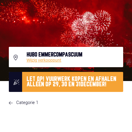
HUBO EMMERCOMPASCUUM
Wijzig verkooppunt
LET OP! VUURWERK KOPEN EN AFHALEN
ALLÉÉN OP 29, 30 EN 31DECEMBER!
Categorie 1