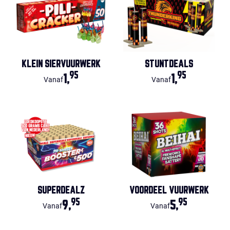
KLEIN SIERVUURWERK
STUNTDEALS
95
95
1,
1,
Vanaf
Vanaf
SUPERDEALZ
VOORDEEL VUURWERK
95
95
9,
5,
Vanaf
Vanaf