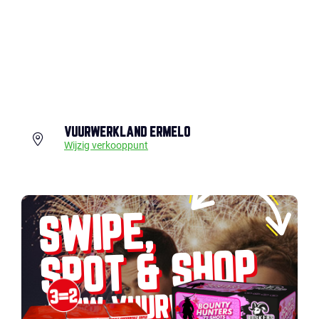
VUURWERKLAND ERMELO
Wijzig verkooppunt
SWIPE,
SPOT & SHOP
JOUW VUURWERK