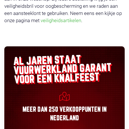
veiligheidsbril voor oogbescherming en we raden aan
een aansteeklont te gebruiken. Neem eens een kijkje op
onze pagina met
veiligheidsartikelen
.
AL JAREN STAAT
GARANT
VUURWERKLAND
VOOR EEN KNALFEEST
MEER DAN
250 VERKOOPPUNTEN
IN
NEDERLAND