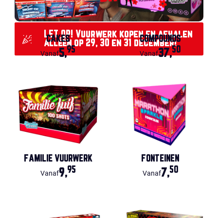
LET OP! Vuurwerk kopen en afhalen
CAKES
COMPOUNDS
alléén op 29, 30 en 31 december!
95
50
5,
37,
Vanaf
Vanaf
FAMILIE VUURWERK
FONTEINEN
95
50
9,
7,
Vanaf
Vanaf