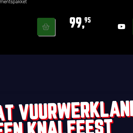
imentspakket
99,
95
AT VUURWERKLAN
EEN KNALFEEST