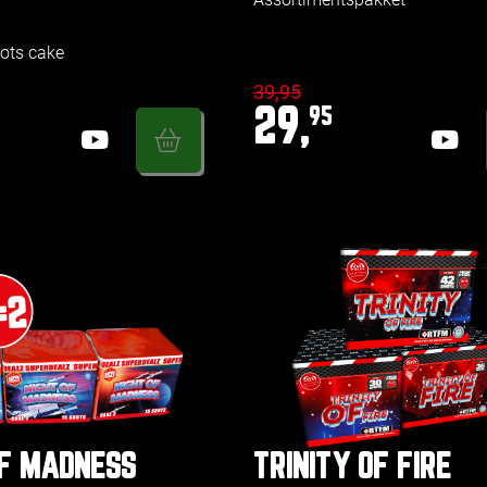
ots cake
39,95
29,
95
OF MADNESS
TRINITY OF FIRE