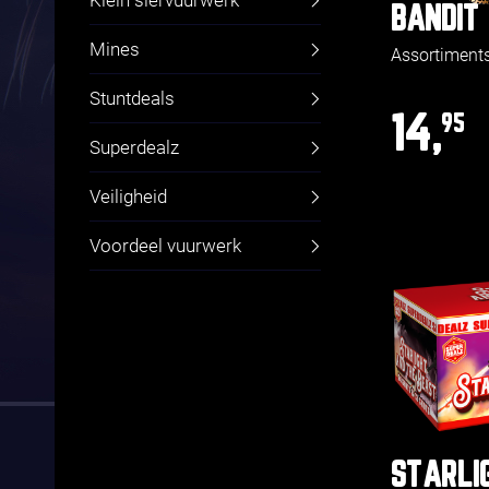
Klein siervuurwerk
BANDIT
Mines
Assortiment
Stuntdeals
14,
95
Superdealz
Veiligheid
Voordeel vuurwerk
STARLI