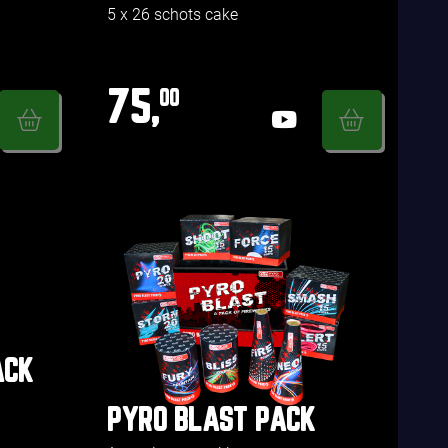
5 x 26 schots cake
75,
00
ACK
PYRO BLAST PACK