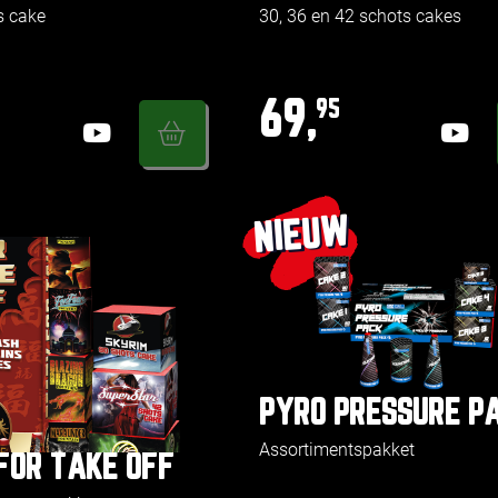
s cake
30, 36 en 42 schots cakes
69,
95
NIEUW
PYRO PRESSURE P
Assortimentspakket
FOR TAKE OFF