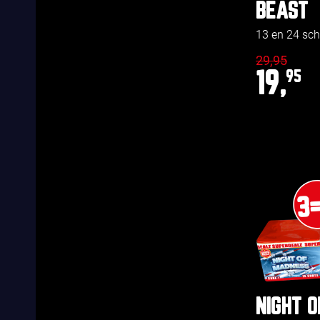
BEAST
13 en 24 sch
29,95
19,
95
NIGHT 