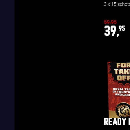
3 x 15 schot
59,95
39,
95
READY 