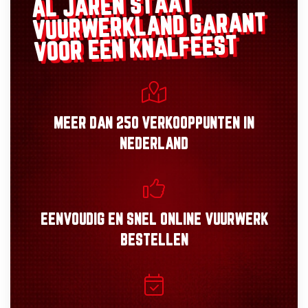
AL JAREN STAAT
GARANT
VUURWERKLAND
VOOR EEN KNALFEEST
MEER DAN
250 VERKOOPPUNTEN
IN
NEDERLAND
EENVOUDIG
EN
SNEL
ONLINE VUURWERK
BESTELLEN