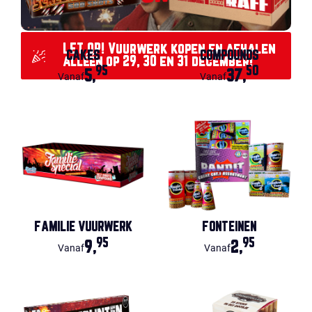
LET OP! Vuurwerk kopen en afhalen
CAKES
COMPOUNDS
alléén op 29, 30 en 31 december!
95
50
5,
37,
Vanaf
Vanaf
FAMILIE VUURWERK
FONTEINEN
95
95
9,
2,
Vanaf
Vanaf