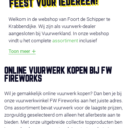
FEEST VOOR IEDEREEN!
Welkom in de webshop van Foort de Schipper te
Krabbendijke. Wij zijn als vuurwerk-dealer
aangesloten bij Vuurwerkland. In onze webshop
vindt u het complete
assortiment
inclusief
productvideo’s. De producten zijn onderverdeeld in
Toon meer
verschillende categorieën, zoals
voordeel vuurwerk
,
compounds
,
cakes
,
fonteinen
en
veiligheid
. Vermijd
lange wachtrijen en bestel uw vuurwerk online en
ONLINE VUURWERK KOPEN BIJ FW
profiteer van super-acties en gratis vuurwerk. Het
FIREWORKS
vuurwerk ligt klaar op de door u gekozen afhaaldag
29, 30 of 31 december 2025. Wilt u liever bestellen in
Wil je gemakkelijk online vuurwerk kopen? Dan ben je bij
de winkel, check dan even onze
contact
.Wij wensen
onze vuurwerkwinkel FW Fireworks aan het juiste adres.
u veel shop plezier!
Ons assortiment bevat vuurwerk voor de laagste prijzen,
zorgvuldig geselecteerd om alleen het allerbeste aan te
bieden. Met onze uitgebreide collectie topproducten ben