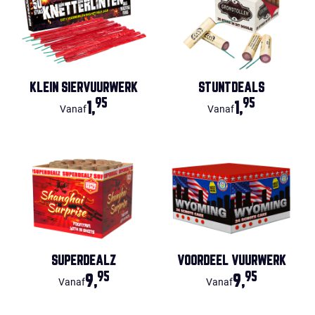
KLEIN SIERVUURWERK
STUNTDEALS
95
95
1,
1,
Vanaf
Vanaf
SUPERDEALZ
VOORDEEL VUURWERK
95
95
9,
9,
Vanaf
Vanaf