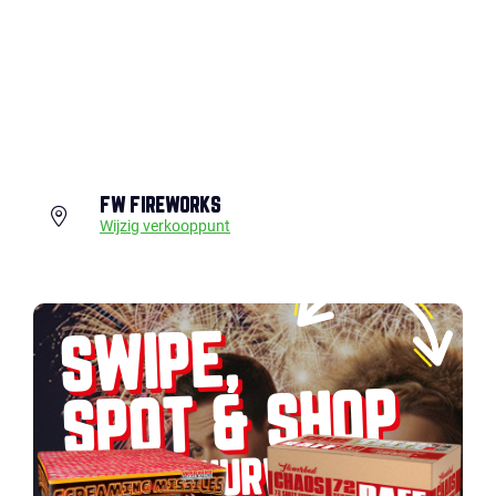
FW FIREWORKS
Wijzig verkooppunt
SWIPE,
SPOT & SHOP
JOUW VUURWERK