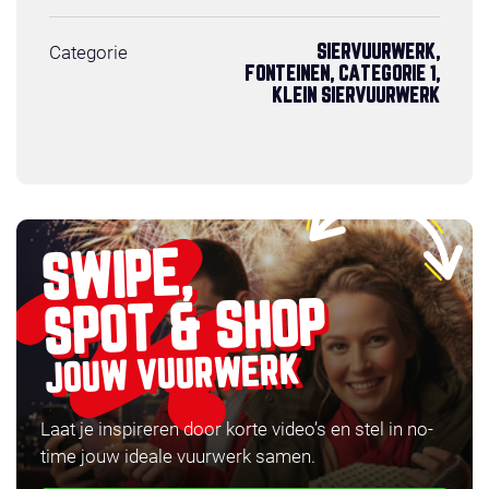
Categorie
SIERVUURWERK,
FONTEINEN, CATEGORIE 1,
KLEIN SIERVUURWERK
SWIPE,
SPOT & SHOP
JOUW VUURWERK
Laat je inspireren door korte video’s en stel in no-
time jouw ideale vuurwerk samen.