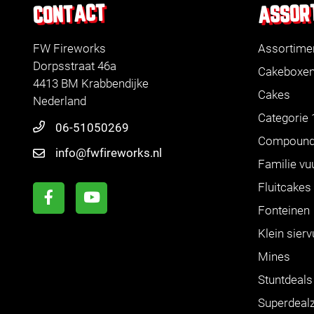
ASSOR
CONTACT
FW Fireworks
Assortime
Dorpsstraat 46a
Cakeboxe
4413 BM Krabbendijke
Cakes
Nederland
Categorie 
06-51050269
Compoun
info@fwfireworks.nl
Familie vu
Fluitcakes
Fonteinen
Klein sier
Mines
Stuntdeals
Superdeal