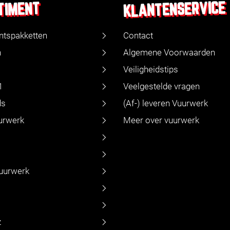
KLANTENSERVICE
TIMENT
ntspakketten
Contact
n
Algemene Voorwaarden
Veiligheidstips
1
Veelgestelde vragen
ds
(Af-) leveren Vuurwerk
urwerk
Meer over vuurwerk
vuurwerk
z