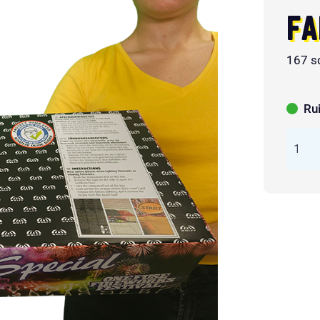
FA
167 s
Ru