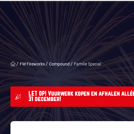
FW Fireworks
Compound
Familie Special
LET OP! Vuurwerk kopen en afhalen alléé
31 december!