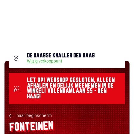
DE HAAGSE KNALLER DEN HAAG
Wijzig verkooppunt
LET OP! WEBSHOP GESLOTEN, ALLEEN
AFHALEN EN GELIJK MEENEMEN IN DE
WINKEL! VOLENDAMLAAN 55 - DEN
HAAG!
naar beginscherm
FONTEINEN