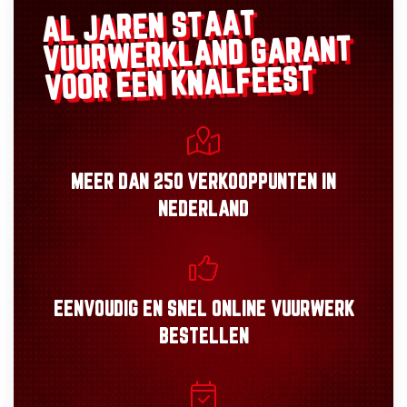
AL JAREN STAAT
GARANT
VUURWERKLAND
VOOR EEN KNALFEEST
MEER DAN
250 VERKOOPPUNTEN
IN
NEDERLAND
EENVOUDIG
EN
SNEL
ONLINE VUURWERK
BESTELLEN