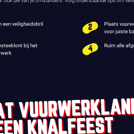
ar ook die van je omstanders. Volg onderstaande tips om veil
n een veiligheidsbril
Plaats vuurw
voor juiste b
nsteeklont bij het
Ruim alle af
rwerk
AT VUURWERKLAN
EEN KNALFEEST