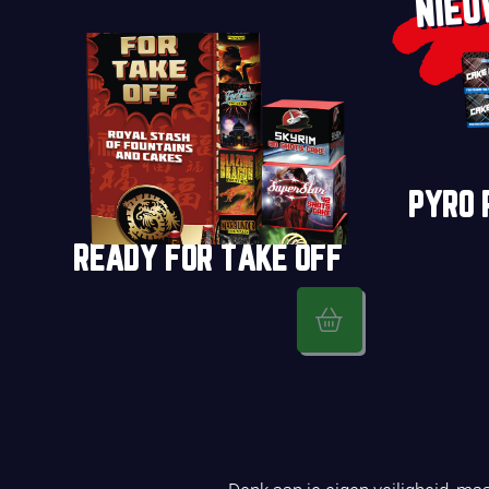
NIE
PYRO 
READY FOR TAKE OFF