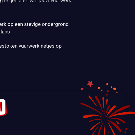
ig te genieten van jouw vuurwerk.
erk op een stevige ondergrond
alans
gestoken vuurwerk netjes op
D