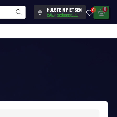
0
0
HULSTEIN FIETSEN
Wijzig verkooppunt