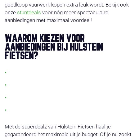
goedkoop vuurwerk kopen extra leuk wordt. Bekijk ook
onze
stuntdeals
voor nóg meer spectaculaire
aanbiedingen met maximaal voordeel!
WAAROM KIEZEN VOOR
AANBIEDINGEN BIJ HULSTEIN
FIETSEN?
Altijd de laagste prijs voor topkwaliteit vuurwerk
Meer dan 250 afhaalpunten door heel Nederland
100% veilig en gecertificeerd vuurwerk
Regelmatig nieuwe vuurwerk acties en combideals
Met de superdealz van Hulstein Fietsen haal je
gegarandeerd het maximale uit je budget. Of je nu zoekt