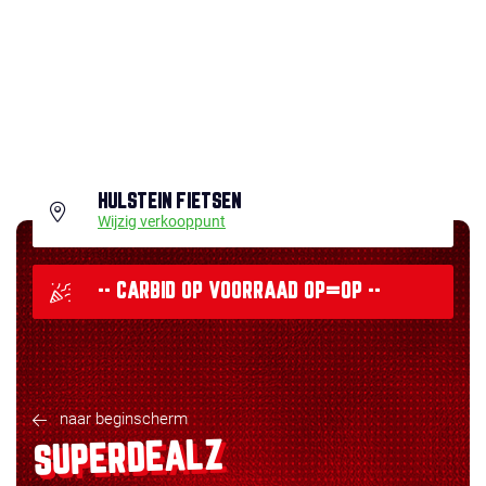
HULSTEIN FIETSEN
Wijzig verkooppunt
-- CARBID OP VOORRAAD OP=OP --
naar beginscherm
SUPERDEALZ