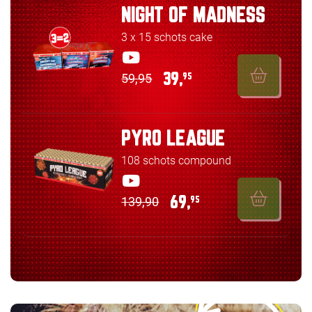
NIGHT OF MADNESS
3 x 15 schots cake
59,95
39,
95
PYRO LEAGUE
108 schots compound
139,90
69,
95