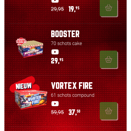
29,95
19,
95
BOOSTER
70 schots cake
29,
95
VORTEX FIRE
NIEUW
61 schots compound
59,95
37,
50