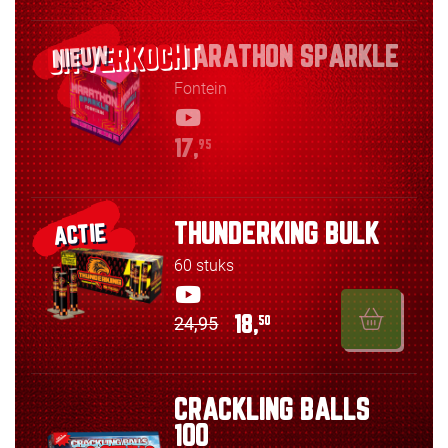
MARATHON SPARKLE
NIEUW
Fontein
17,
95
THUNDERKING BULK
ACTIE
60 stuks
24,95
18,
50
CRACKLING BALLS
100