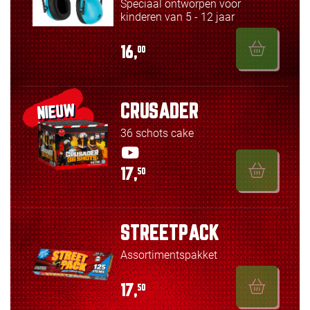
Speciaal ontworpen voor
kinderen van 5 - 12 jaar
16,
00
CRUSADER
NIEUW
36 schots cake
17,
50
STREETPACK
Assortimentspakket
17,
50