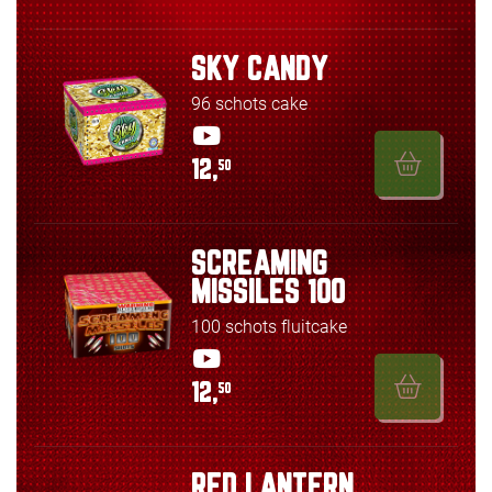
SKY CANDY
96 schots cake
12,
50
SCREAMING
MISSILES 100
100 schots fluitcake
12,
50
RED LANTERN