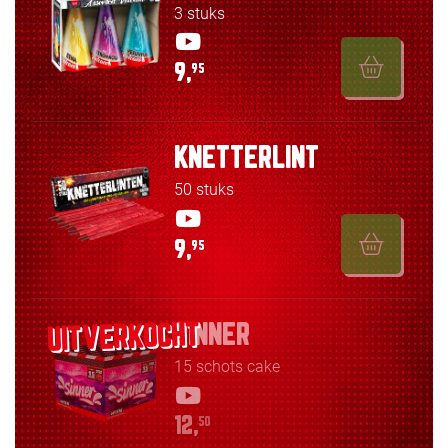
3 stuks
9,
95
KNETTERLINT
50 stuks
9,
95
SINNER
15 schots cake
12,
50