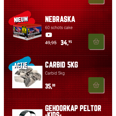
NEBRASKA
NIEUW
60 schots cake
49,95
34,
95
CARBID 5KG
ACTIE
Carbid 5kg
35,
00
GEHOORKAP PELTOR
-KIDS-