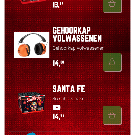
13,
95
GEHOORKAP
VOLWASSENEN
Gehoorkap volwassenen
14,
00
SANTA FE
36 schots cake
14,
95