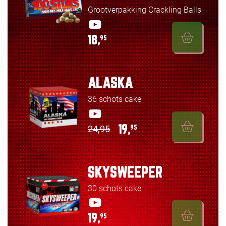
Grootverpakking Crackling Balls
18,
95
ALASKA
36 schots cake
24,95
19,
95
SKYSWEEPER
30 schots cake
19,
95