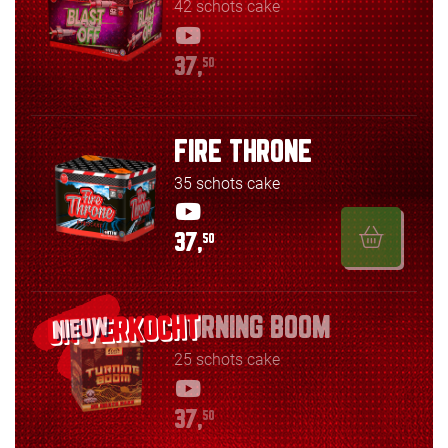
42 schots cake
37,
50
FIRE THRONE
35 schots cake
37,
50
TURNING BOOM
NIEUW
25 schots cake
37,
50