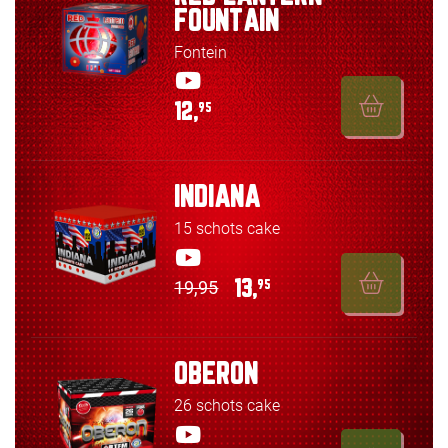
FOUNTAIN
Fontein
12,
95
INDIANA
15 schots cake
19,95
13,
95
OBERON
26 schots cake