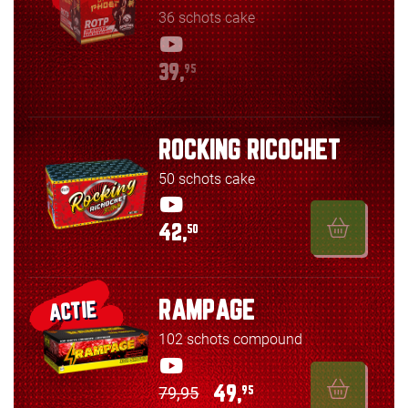
36 schots cake
39,
95
ROCKING RICOCHET
50 schots cake
42,
50
RAMPAGE
ACTIE
102 schots compound
79,95
49,
95