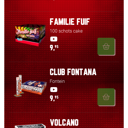
FAMILIE FUIF
100 schots cake
9,
95
CLUB FONTANA
Fontein
9,
95
VOLCANO