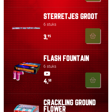
STERRETJES GROOT
6 stuks
3,
95
FLASH FOUNTAIN
6 stuks
4,
50
CRACKLING GROUND
FLOWER