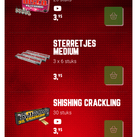
3,
95
STERRETJES
MEDIUM
3 x 6 stuks
3,
95
SHISHING CRACKLING
30 stuks
3,
95