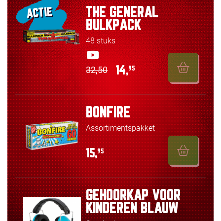
THE GENERAL
ACTIE
BULKPACK
48 stuks
32,50
14,
95
BONFIRE
Assortimentspakket
15,
95
GEHOORKAP VOOR
KINDEREN BLAUW