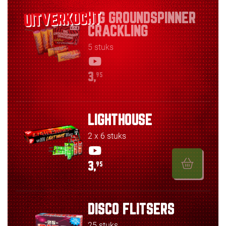
BIG GROUNDSPINNER
CRACKLING
5 stuks
3,
95
LIGHTHOUSE
2 x 6 stuks
3,
95
DISCO FLITSERS
25 stuks