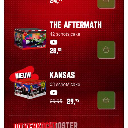
24,
THE AFTERMATH
42 schots cake
28,
50
KANSAS
NIEUW
63 schots cake
39,95
29,
95
BOOSTER