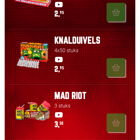
2,
95
KNALDUIVELS
4x50 stuks
2,
95
MAD RIOT
3 stuks
3,
50