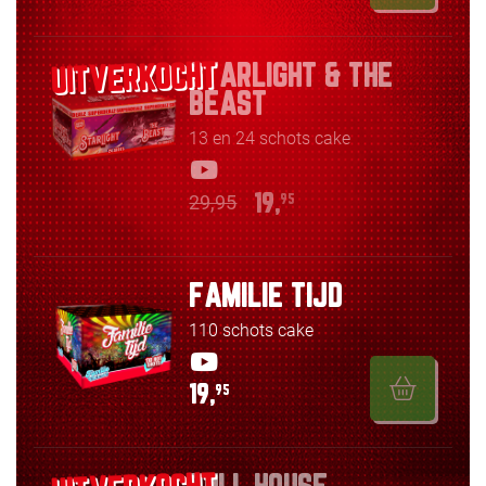
STARLIGHT & THE
BEAST
13 en 24 schots cake
29,95
19,
95
FAMILIE TIJD
110 schots cake
19,
95