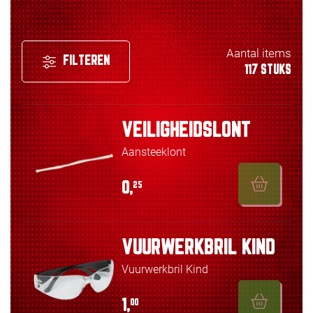
Aantal items
FILTEREN
117 STUKS
VEILIGHEIDSLONT
Aansteeklont
0,
25
VUURWERKBRIL KIND
Vuurwerkbril Kind
1,
00