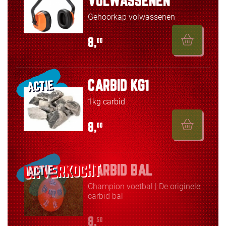
VOLWASSENEN
Gehoorkap volwassenen
8,
00
CARBID KG1
ACTIE
1kg carbid
8,
00
CARBID BAL
ACTIE
Champion voetbal | De originele
carbid bal
8,
50