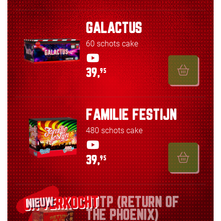
GALACTUS
60 schots cake
39,
95
FAMILIE FESTIJN
480 schots cake
39,
95
ROTP (RETURN OF
NIEUW
THE PHOENIX)