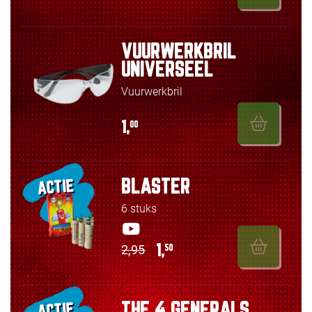
VUURWERKBRIL
UNIVERSEEL
Vuurwerkbril
1,
00
BLASTER
ACTIE
6 stuks
2,95
1,
50
THE 4 GENERALS
ACTIE