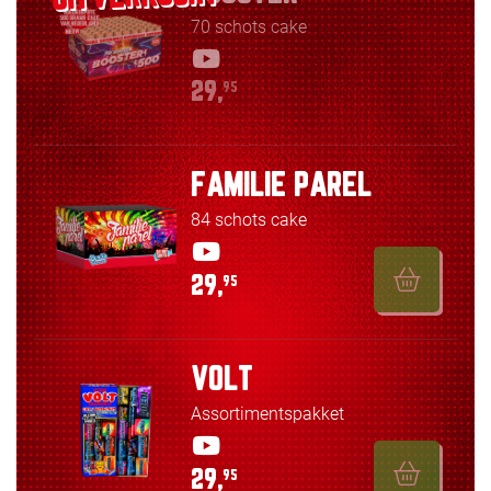
70 schots cake
29,
95
FAMILIE PAREL
84 schots cake
29,
95
VOLT
Assortimentspakket
29,
95