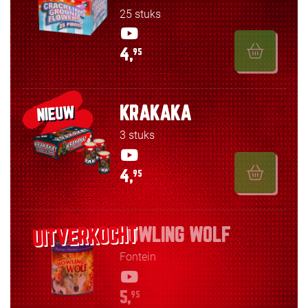
25 stuks
4,
95
KRAKAKA
NIEUW
3 stuks
4,
95
HOWLING WOLF
Fontein
5,
95