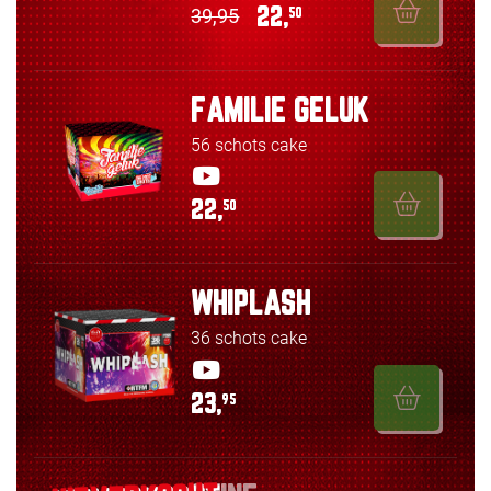
39,95
22,
50
FAMILIE GELUK
56 schots cake
22,
50
WHIPLASH
36 schots cake
23,
95