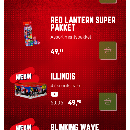
RED LANTERN SUPER
PAKKET
Assortimentspakket
49,
95
ILLINOIS
NIEUW
47 schots cake
59,95
49,
95
BLINKING WAVE
NIEUW