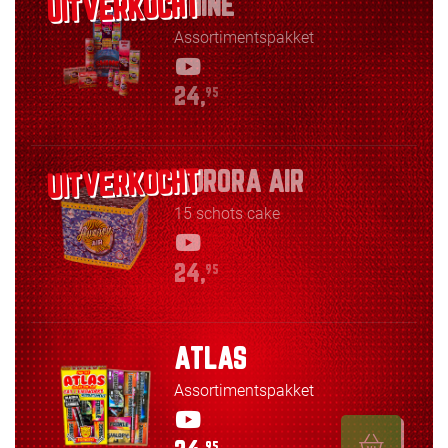
SHINE
Assortimentspakket
24,
95
AURORA AIR
15 schots cake
24,
95
ATLAS
Assortimentspakket
95