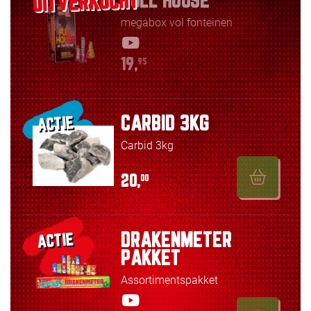
FULL HOUSE
megabox vol fonteinen
19,
95
CARBID 3KG
ACTIE
Carbid 3kg
20,
00
DRAKENMETER
ACTIE
PAKKET
Assortimentspakket