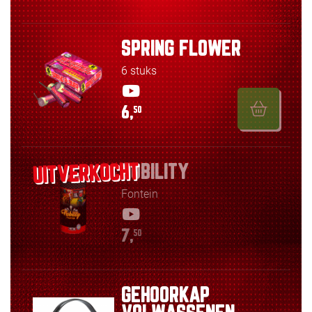
SPRING FLOWER
6 stuks
6,
50
NOBILITY
Fontein
7,
50
GEHOORKAP