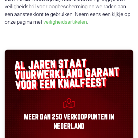
veiligheidsbril voor oogbescherming en we raden aan
een aansteeklont te gebruiken. Neem eens een kijkje op
onze pagina met
veiligheidsartikelen
.
AL JAREN STAAT
GARANT
VUURWERKLAND
VOOR EEN KNALFEEST
MEER DAN
250 VERKOOPPUNTEN
IN
NEDERLAND