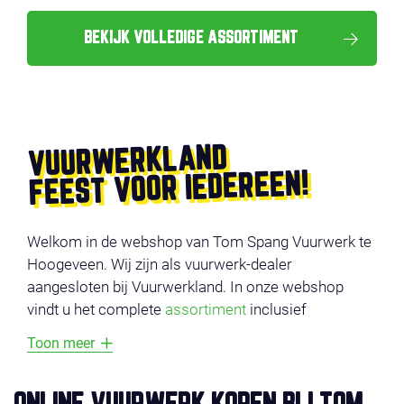
BEKIJK VOLLEDIGE ASSORTIMENT
VUURWERKLAND
FEEST VOOR IEDEREEN!
Welkom in de webshop van Tom Spang Vuurwerk te
Hoogeveen. Wij zijn als vuurwerk-dealer
aangesloten bij Vuurwerkland. In onze webshop
vindt u het complete
assortiment
inclusief
productvideo’s. De producten zijn onderverdeeld in
Toon meer
verschillende categorieën, zoals
voordeel vuurwerk
,
compounds
,
cakes
,
fonteinen
en
veiligheid
. Vermijd
lange wachtrijen en bestel uw vuurwerk online en