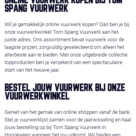
ONLINE VUURWERK KOPEN BIJ TOM
profiteer van super-acties en gratis vuurwerk. Het
SPANG VUURWERK
vuurwerk ligt klaar op de door u gekozen afhaaldag
29, 30 of 31 december 2025. Wilt u liever bestellen in
Wil je gemakkelijk online vuurwerk kopen? Dan ben je bij
de winkel, check dan even onze
contact
.Wij wensen
onze vuurwerkwinkel Tom Spang Vuurwerk aan het
u veel shop plezier!
juiste adres. Ons assortiment bevat vuurwerk voor de
laagste prijzen, zorgvuldig geselecteerd om alleen het
allerbeste aan te bieden. Met onze uitgebreide collectie
topproducten ben je verzekerd van een spectaculaire
start van het nieuwe jaar.
BESTEL JOUW VUURWERK BIJ ONZE
VUURWERKWINKEL
Geniet van het gemak van online shoppen vanaf de bank.
Stel je vuurwerklijst samen voor de jaarwisseling en haal
jouw bestelling op bij Tom Spang Vuurwerk in
Hoogeveen wanneer het jou uitkomt. Wij bieden een