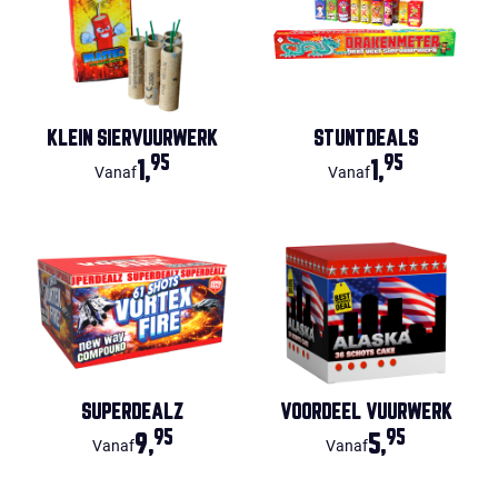
KLEIN SIERVUURWERK
STUNTDEALS
95
95
1,
1,
Vanaf
Vanaf
SUPERDEALZ
VOORDEEL VUURWERK
95
95
9,
5,
Vanaf
Vanaf