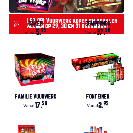
LET OP! Vuurwerk kopen en afhalen
CAKES
COMPOUNDS
alléén op 29, 30 en 31 december!
95
50
5,
37,
Vanaf
Vanaf
FAMILIE VUURWERK
FONTEINEN
50
95
17,
2,
Vanaf
Vanaf