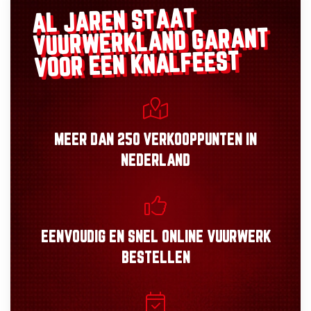
AL JAREN STAAT
GARANT
VUURWERKLAND
VOOR EEN KNALFEEST
MEER DAN
250 VERKOOPPUNTEN
IN
NEDERLAND
EENVOUDIG
EN
SNEL
ONLINE VUURWERK
BESTELLEN