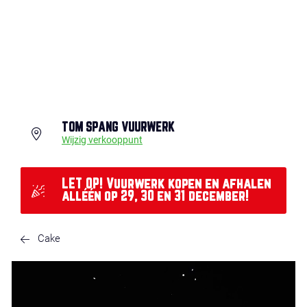
TOM SPANG VUURWERK
Wijzig verkooppunt
LET OP! Vuurwerk kopen en afhalen
alléén op 29, 30 en 31 december!
Cake