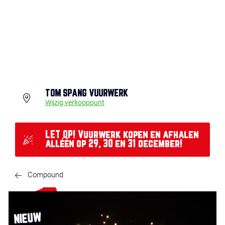
TOM SPANG VUURWERK
Wijzig verkooppunt
LET OP! Vuurwerk kopen en afhalen
alléén op 29, 30 en 31 december!
Compound
NIEUW