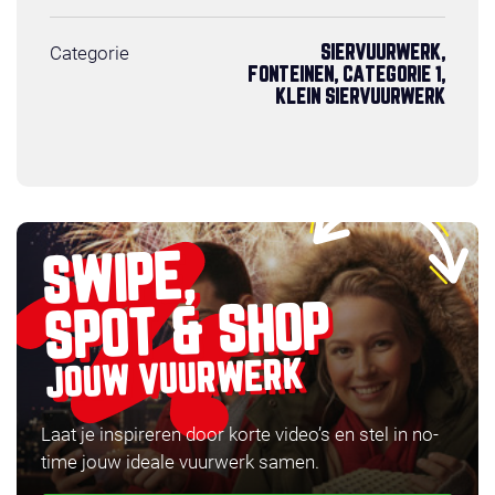
Categorie
SIERVUURWERK,
FONTEINEN, CATEGORIE 1,
KLEIN SIERVUURWERK
SWIPE,
SPOT & SHOP
JOUW VUURWERK
Laat je inspireren door korte video’s en stel in no-
time jouw ideale vuurwerk samen.