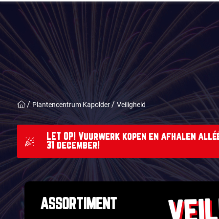
Plantencentrum Kapolder
Veiligheid
LET OP! Vuurwerk kopen en afhalen alléé
31 december!
VEIL
ASSORTIMENT