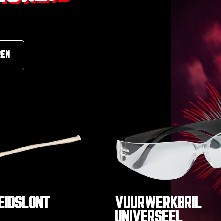
REN
EIDSLONT
VUURWERKBRIL
UNIVERSEEL
t