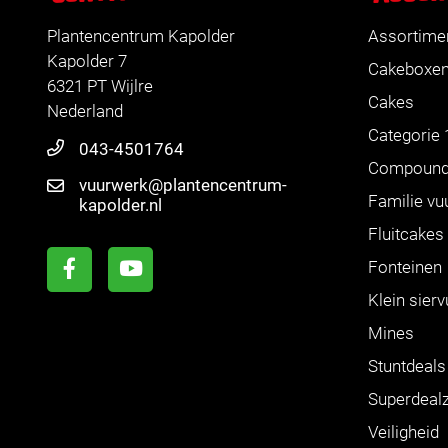
Plantencentrum Kapolder
Assortime
Kapolder 7
Cakeboxe
6321 PT Wijlre
Cakes
Nederland
Categorie 
043-4501764
Compoun
vuurwerk@plantencentrum-
Familie vu
kapolder.nl
Fluitcakes
Fonteinen
Klein sier
Mines
Stuntdeals
Superdeal
Veiligheid