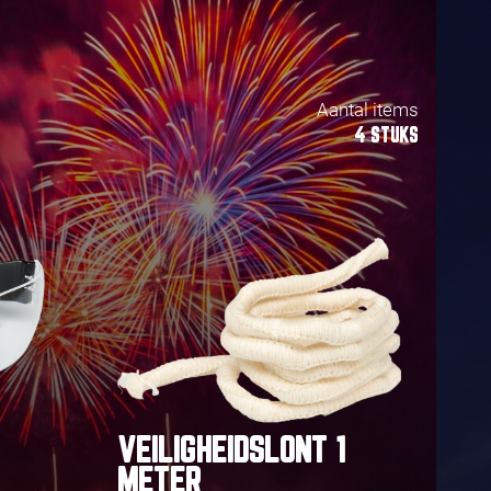
Aantal items
4 STUKS
VEILIGHEIDSLONT 1
METER