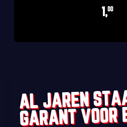
1,
00
AL JAREN STA
GARANT VOOR 