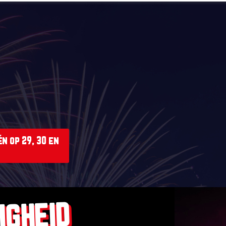
n op 29, 30 en
IGHEID