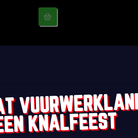
AT VUURWERKLAN
EEN KNALFEEST