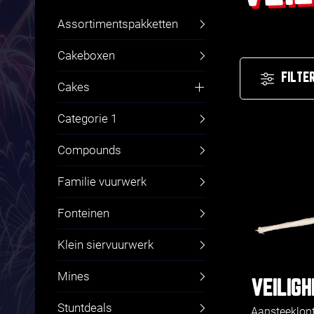
Assortimentspakketten
Cakeboxen
FILTE
Cakes
Fluitcakes
Categorie 1
Compounds
Familie vuurwerk
Fonteinen
Klein siervuurwerk
Mines
VEILIGH
Stuntdeals
Aansteeklon