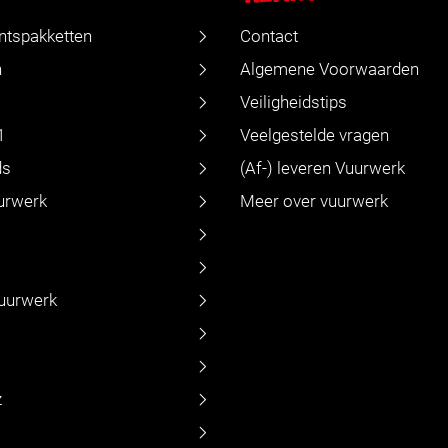
ntspakketten
Contact
n
Algemene Voorwaarden
Veiligheidstips
1
Veelgestelde vragen
ds
(Af-) leveren Vuurwerk
urwerk
Meer over vuurwerk
vuurwerk
z