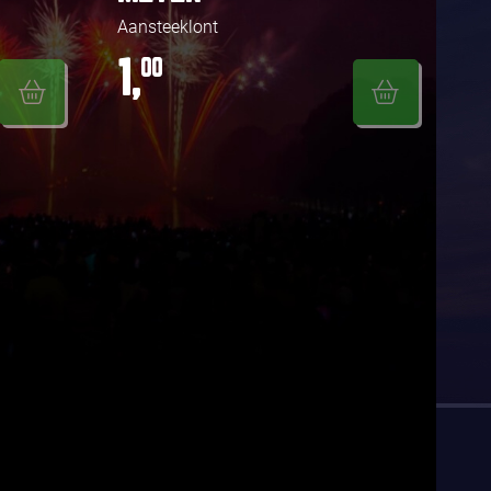
Aansteeklont
1,
00