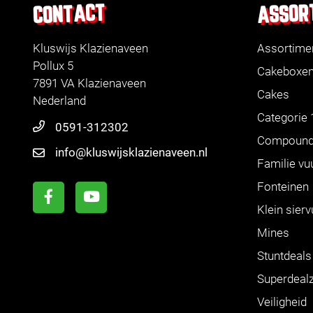
ASSOR
CONTACT
Kluswijs Klazienaveen
Assortime
Pollux 5
Cakeboxe
7891 VA Klazienaveen
Cakes
Nederland
Categorie 
0591-312302
Compoun
info@kluswijsklazienaveen.nl
Familie vu
Fonteinen
Klein sier
Mines
Stuntdeals
Superdeal
Veiligheid