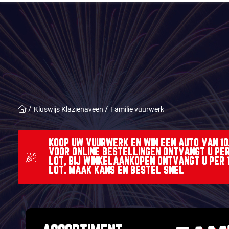
Kluswijs Klazienaveen
Familie vuurwerk
KOOP UW VUURWERK EN WIN EEN AUTO VAN 10.0
VOOR ONLINE BESTELLINGEN ONTVANGT U PER
LOT, BIJ WINKELAANKOPEN ONTVANGT U PER 
LOT. MAAK KANS EN BESTEL SNEL