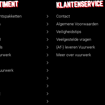
KLANTENSERVICE
TIMENT
ntspakketten
Contact
n
Algemene Voorwaarden
Veiligheidstips
1
Veelgestelde vragen
ds
(Af-) leveren Vuurwerk
urwerk
Meer over vuurwerk
vuurwerk
z