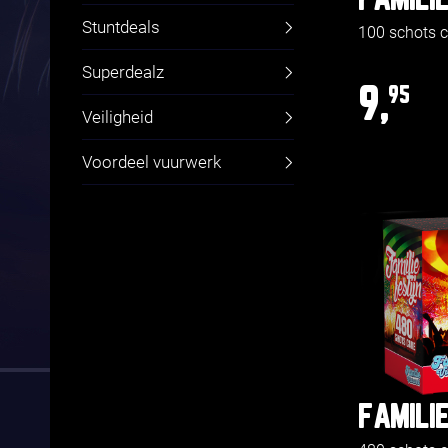
FAMILIE
Stuntdeals
100 schots 
Superdealz
9,
95
Veiligheid
Voordeel vuurwerk
FAMILIE