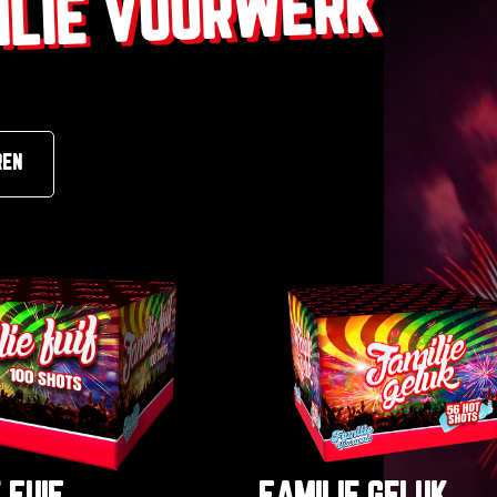
ILIE VUURWERK
REN