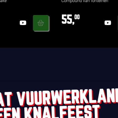
cake
Compound van fonteinen
55,
00
AT VUURWERKLAN
EEN KNALFEEST