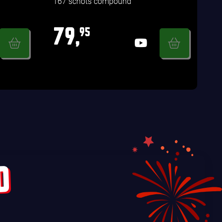
167 schots compound
79,
95
D