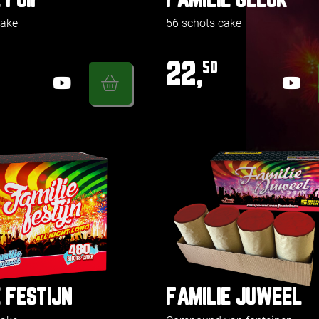
 FUIF
FAMILIE GELUK
cake
56 schots cake
22,
50
 FESTIJN
FAMILIE JUWEEL