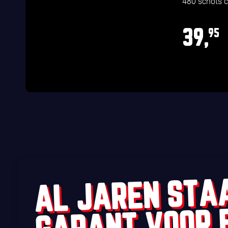
480 schots 
39,
95
AL JAREN STA
GARANT VOOR 