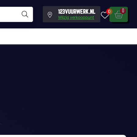
0
0
123VUURWERK.NL
Wijzig verkooppunt