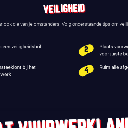
VEILIGHEID
ar ook die van je omstanders. Volg onderstaande tips om veil
n een veiligheidsbril
Plaats vuurw
voor juiste b
nsteeklont bij het
Ruim alle af
rwerk