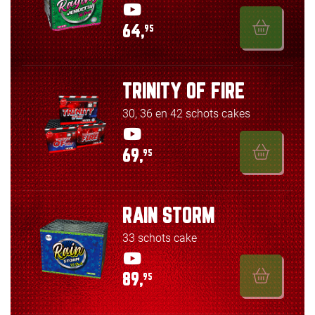
64,
95
TRINITY OF FIRE
30, 36 en 42 schots cakes
69,
95
RAIN STORM
33 schots cake
89,
95