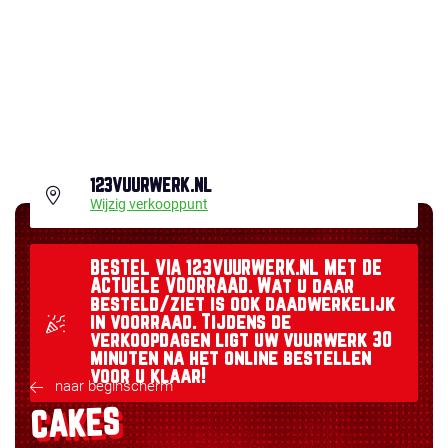
123VUURWERK.NL
Wijzig verkooppunt
BESTEL VIA 123VUURWERK.NL MET DE
ACTUELE VOORRAAD. Wat u daar
besteld/ziet is ook daadwerkelijk
in voorraad. Tijdens de
verkoopdagen ligt uw vuurwerk 30
minuten na het online bestellen
voor u klaar!
naar beginscherm
CAKES