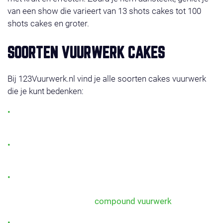
van een show die varieert van 13 shots cakes tot 100
shots cakes en groter.
SOORTEN VUURWERK CAKES
Bij 123Vuurwerk.nl vind je alle soorten cakes vuurwerk
die je kunt bedenken:
Single shots cakes: gericht vuurwerk dat telkens één
prachtige burst afvuurt.
Multi-effect cakes: een combinatie van kleuren,
knallen en glitterende sterren.
Compound cakes: meerdere cakes aan elkaar
verbonden voor één lange show, tot wel 500 shots
vuurwerk! Bekijk ons
compound vuurwerk
.
Potten vuurwerk: compact, veilig en ideaal voor in