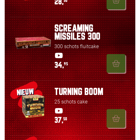
28,
50
SCREAMING
MISSILES 300
300 schots fluitcake
34,
95
TURNING BOOM
NIEUW
25 schots cake
37,
50