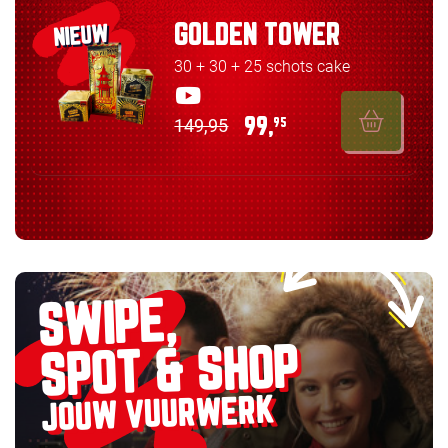
GOLDEN TOWER
NIEUW
30 + 30 + 25 schots cake
149,95
99,
95
SWIPE,
SPOT & SHOP
JOUW VUURWERK