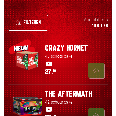
Aantal items
FILTEREN
10 STUKS
CRAZY HORNET
NIEUW
48 schots cake
27,
50
THE AFTERMATH
42 schots cake