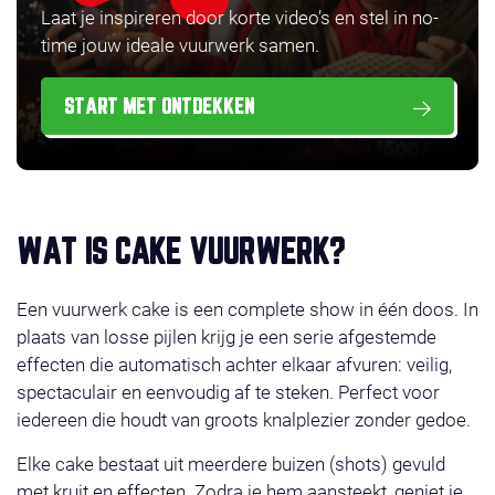
Laat je inspireren door korte video’s en stel in no-
time jouw ideale vuurwerk samen.
START MET ONTDEKKEN
WAT IS CAKE VUURWERK?
Een vuurwerk cake is een complete show in één doos. In
plaats van losse pijlen krijg je een serie afgestemde
effecten die automatisch achter elkaar afvuren: veilig,
spectaculair en eenvoudig af te steken. Perfect voor
iedereen die houdt van groots knalplezier zonder gedoe.
Elke cake bestaat uit meerdere buizen (shots) gevuld
met kruit en effecten. Zodra je hem aansteekt, geniet je