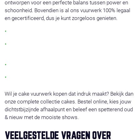
ontworpen voor een perfecte balans tussen power en
schoonheid. Bovendien is al ons vuurwerk 100% legaal
en gecertificeerd, dus je kunt zorgeloos genieten.
Grote keuze aan vuurwerk cakes
Geschikt voor elk budget: van compact tot de
grootste vuurwerk cake
Veilig, betrouwbaar en eenvoudig af te steken
Meer dan 250 afhaalpunten in Nederland
Wil je cake vuurwerk kopen dat indruk maakt? Bekijk dan
onze complete collectie cakes. Bestel online, kies jouw
dichtstbijzijnde afhaalpunt en beleef een spetterend oud
& nieuw met de mooiste shows.
VEELGESTELDE VRAGEN OVER