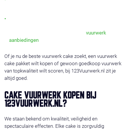
elke tuin of straatshow.
Vuurwerk cake pakketten: slim samengestelde sets
met meerdere cakes voor maximale afwisseling en
voordeel. Bekijk hiervoor ook onze
vuurwerk
aanbiedingen
.
Of je nu de beste vuurwerk cake zoekt, een vuurwerk
cake pakket wilt kopen of gewoon goedkoop vuurwerk
van topkwaliteit wilt scoren, bij 123Vuurwerk.nl zit je
altijd goed.
CAKE VUURWERK KOPEN BIJ
123VUURWERK.NL?
We staan bekend om kwaliteit, veiligheid en
spectaculaire effecten. Elke cake is zorgvuldig