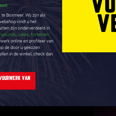
ppunt
te Boxmeer. Wij zijn als
webshop vindt u het
ucten zijn onderverdeeld in
mpounds
,
cakes
,
fonteinen
rwerk online en profiteer van
 op de door u gekozen
ellen in de winkel, check dan
 VUURWERK VAN