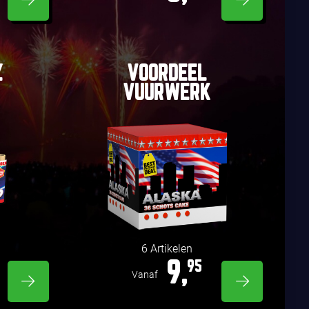
Z
VOORDEEL
VUURWERK
6 Artikelen
9,
95
Vanaf