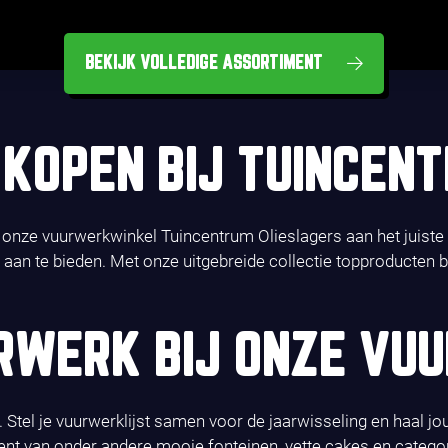
BEKIJK VOLLEDIGE ASSORTIMENT
KOPEN BIJ TUINCEN
j onze vuurwerkwinkel Tuincentrum Olieslagers aan het juist
e aan te bieden. Met onze uitgebreide collectie topproducten b
RWERK BIJ ONZE VU
Stel je vuurwerklijst samen voor de jaarwisseling en haal jo
ent van onder andere mooie fonteinen, vette cakes en catego