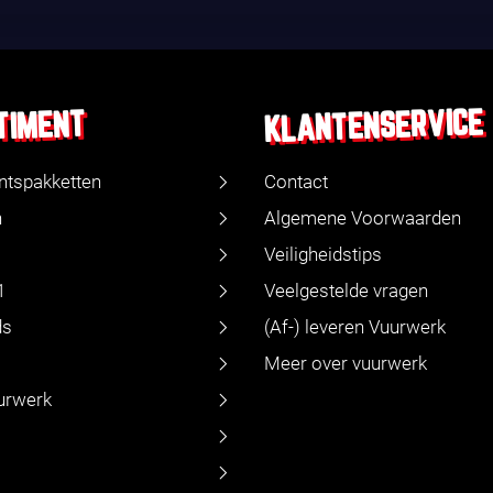
KLANTENSERVICE
TIMENT
ntspakketten
Contact
n
Algemene Voorwaarden
Veiligheidstips
1
Veelgestelde vragen
ds
(Af-) leveren Vuurwerk
Meer over vuurwerk
urwerk