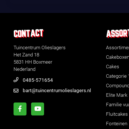
ASSOR
CONTACT
Tuincentrum Olieslagers
Assortime
Het Zand 18
Cakeboxe
5831 HH Boxmeer
Cakes
Nederland
Categorie 
0485-571654
Compoun
bart@tuincentrumolieslagers.nl
Elite Mark
Familie vu
Fluitcakes
Fonteinen