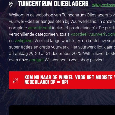
TUINCENTRUM OLIESLAGERS
Wijzig verkoo
Welkom in de webshop van Tuincentrum Olieslagers b.v. 
vuurwerk-dealer aangesloten bij Vuurwerkland. In onze 
complete
assortiment
inclusief productvideo’s. De prod
verschillende categorieën, zoals
voordeel vuurwerk
,
co
en
veiligheid
. Vermijd lange wachtrijen en bestel uw vuu
super-acties en gratis vuurwerk. Het vuurwerk ligt klaar
afhaaldag 29, 30 of 31 december 2025. Wilt u liever best
even onze
contact
.Wij wensen u veel shop plezier!
KOM NU NAAR DE WINKEL VOOR HET MOOISTE
NEDERLAND! OP = OP!