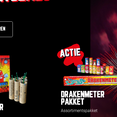
REN
ACTIE
DRAKENMETER
PAKKET
R
Assortimentspakket