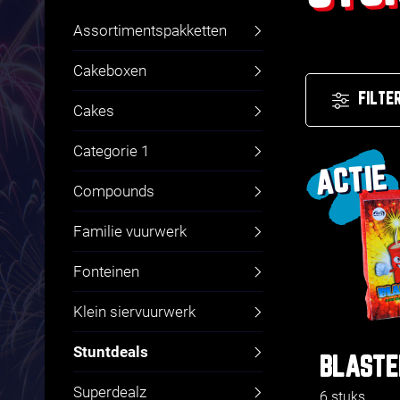
Assortimentspakketten
Cakeboxen
FILTE
Cakes
Categorie 1
ACTIE
Compounds
Familie vuurwerk
Fonteinen
Klein siervuurwerk
Stuntdeals
BLASTE
Superdealz
6 stuks