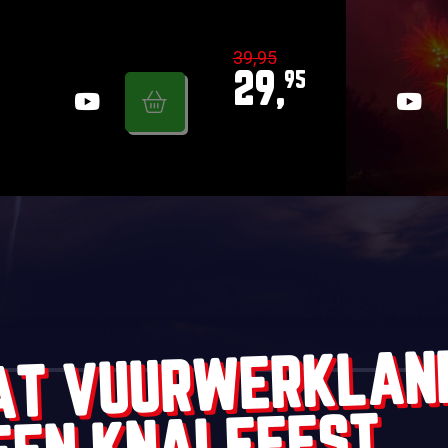
39,95
29,
95
AT VUURWERKLAN