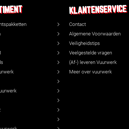
KLANTENSERVICE
TIMENT
ntspakketten
Contact
n
Algemene Voorwaarden
Veiligheidstips
1
Veelgestelde vragen
ds
(Af-) leveren Vuurwerk
urwerk
Meer over vuurwerk
vuurwerk
z
vuurwerk