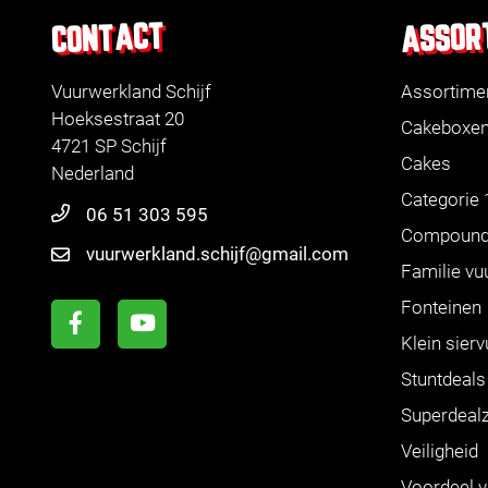
ASSOR
CONTACT
Vuurwerkland Schijf
Assortime
Hoeksestraat 20
Cakeboxe
4721 SP Schijf
Cakes
Nederland
Categorie 
06 51 303 595
Compoun
vuurwerkland.schijf@gmail.com
Familie vu
Fonteinen
Klein sier
Stuntdeals
Superdeal
Veiligheid
Voordeel 