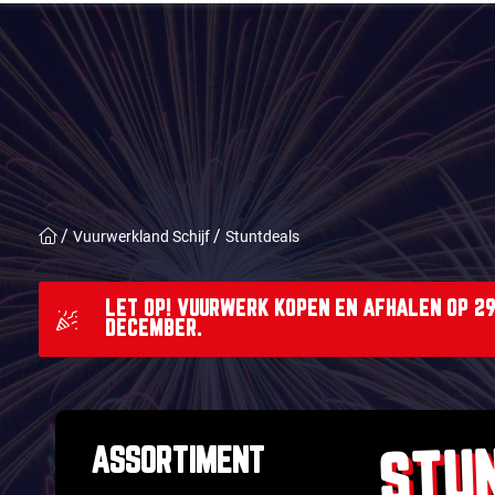
Vuurwerkland Schijf
Stuntdeals
LET OP! VUURWERK KOPEN EN AFHALEN OP 29,
DECEMBER.
STU
ASSORTIMENT