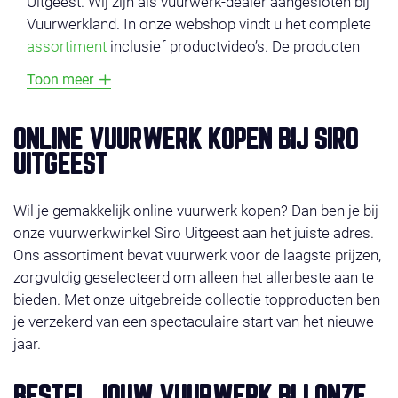
Uitgeest. Wij zijn als vuurwerk-dealer aangesloten bij
Vuurwerkland. In onze webshop vindt u het complete
assortiment
inclusief productvideo’s. De producten
zijn onderverdeeld in verschillende categorieën,
Toon meer
zoals
voordeel vuurwerk
,
compounds
,
cakes
,
fonteinen
en
veiligheid
. Vermijd lange wachtrijen en
bestel uw vuurwerk online en profiteer van super-
ONLINE VUURWERK KOPEN BIJ SIRO
acties en gratis vuurwerk. Het vuurwerk ligt klaar op
UITGEEST
de door u gekozen afhaaldag 29, 30 of 31 december
2025. Wilt u liever bestellen in de winkel, check dan
Wil je gemakkelijk online vuurwerk kopen? Dan ben je bij
even onze
contact
.Wij wensen u veel shop plezier!
onze vuurwerkwinkel Siro Uitgeest aan het juiste adres.
Ons assortiment bevat vuurwerk voor de laagste prijzen,
zorgvuldig geselecteerd om alleen het allerbeste aan te
bieden. Met onze uitgebreide collectie topproducten ben
je verzekerd van een spectaculaire start van het nieuwe
jaar.
BESTEL JOUW VUURWERK BIJ ONZE